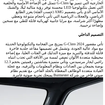
الخارجية التي تتميز بها G-Class تتمثل في الإضاءة الأمامية والخلفية
التي تعمل بتكنولوجيا LED محسنة توفر رؤية مثالية ليلًا، والشبك
الأمامي الذي يأتي بتصميم AMG (حسب الفئة) يعزز الطابع
الرياضي، والعجلات الرياضية التي تأتي بأحجام متنوعة وتعطي
مظهرًا أكثر شراسة، مع مرايا جانبية كهربائية قابلة للطي مع تسخين
وإضاءة ترحيبية.
التصميم الداخلي
تأتي مقصور G-Class 2024 بمزيج من الفخامة والتكنولوجيا الحديثة
مع مواد عالية الجودة، وتشمل في تصميمها مقاعد جلدية فاخرة
قابلة للتدفئة والتبريد مع ميزة التدليك في الفئات العليا، مع إضاءة
محيطية متعددة الألوان تضفي لمسة من الأناقة التي تجذب انتباه
راغبي ايجار مرسيدس، وتأتي متميزة بشاشتين رقميتين بحجم 12.3
بوصة يجمعان بين العدادات ونظام المعلومات والترفيه، مع عجلة
القيادة متعددة الوظائف المغطاة بالجلد الفاخر، مع تقديم نظام
صوتي فاخر من شركة Burmester يمنحك تجربة صوتية غامرة.