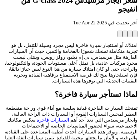
سعر ايجار مرسيدس G-class 2024 من
انفيجو
آخر تحديث في
Tue Apr 22 2025
امتلاك أو استئجار سيارة فاخرة ليس مجرد وسيلة للتنقل، بل هو
تجربة متكاملة تمنحك شعورًا بالفخامة والتميز، حيث أن السيارات
الفارهة مثل مرسيدس، بي إم دبليو، رولز رويس، وبنتلي ليست
مجرد مركبات عادية، بل تمثل أعلى مستويات الجودة، والتكنولوجيا،
والراحة، حتى لو كان امتلاك سيارة من هذا النوع ليس خيارًا دائمًا،
فإن استئجارها يتيح لك فرصة الاستمتاع برفاهية القيادة وتجربة
التقنيات الحديثة التي توفرها هذه السيارات.
لماذا تستأجر سيارة فاخرة؟
تمنحك السيارات الفاخرة قيادة سلسة مع أداء قوي وراحة منقطعة
النظير لمحبين السيارات القوية أو السيارات ذات الراحة العالية،
وايجار مرسيدس التي تعد أحد أهم
السيارات فاخرة
يعكس مكانتك
الاجتماعية، سواء لحضور المناسبات الخاصة أو الاجتماعات
الرسمية، وتوفر هذه السيارات أحدث أنظمة المساعدة على القيادة،
والترفيه، والأمان ما يجعلها محببة للقيادة. تتميز سيارات الفئة العليا