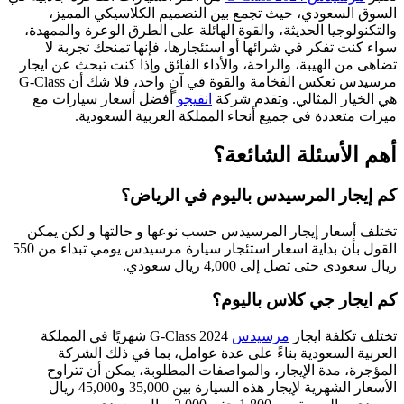
السوق السعودي، حيث تجمع بين التصميم الكلاسيكي المميز،
والتكنولوجيا الحديثة، والقوة الهائلة على الطرق الوعرة والممهدة،
سواء كنت تفكر في شرائها أو استئجارها، فإنها تمنحك تجربة لا
تضاهى من الهيبة، والراحة، والأداء الفائق وإذا كنت تبحث عن ايجار
مرسيدس تعكس الفخامة والقوة في آنٍ واحد، فلا شك أن G-Class
هي الخيار المثالي. وتقدم شركة
انفيجو
أفضل أسعار سيارات مع
ميزات متعددة في جميع أنحاء المملكة العربية السعودية.
أهم الأسئلة الشائعة؟
كم إيجار المرسيدس باليوم في الرياض؟
تختلف أسعار إيجار المرسيدس حسب نوعها و حالتها و لكن يمكن
القول بأن بداية اسعار استئجار سيارة مرسيدس يومي تبداء من 550
ريال سعودى حتى تصل إلى 4,000 ريال سعودي.
كم ايجار جي كلاس باليوم؟
تختلف تكلفة ايجار
مرسيدس
G-Class 2024 شهريًا في المملكة
العربية السعودية بناءً على عدة عوامل، بما في ذلك الشركة
المؤجرة، مدة الإيجار، والمواصفات المطلوبة، يمكن أن تتراوح
الأسعار الشهرية لإيجار هذه السيارة بين 35,000 و45,000 ريال