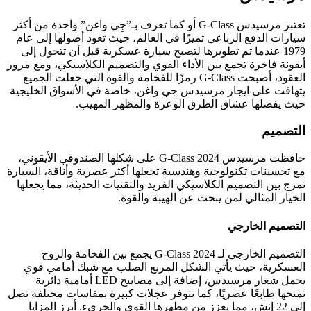
تعتبر مرسيدس G-Class أو كما تعرف بـ”جِي واغن” واحدة من أكثر
سيارات الدفع الرباعي تميزًا في العالم، حيث تعود أصولها إلى عام
1979 عندما تم تطويرها لتصبح سيارة عسكرية قبل أن تتحول إلى
أيقونة فاخرة تجمع بين الأداء القوي والتصميم الكلاسيكي، ومع مرور
العقود، أصبحت G-Class رمزًا للفخامة والقوة التي جعلت الجميع
يتهافت على ايجار مرسيدس جي واغن، خاصة في الأسواق الخليجية
حيث يفضلها عشاق الطرق الوعرة والمظهر المهيب.
التصميم
حافظت مرسيدس G-Class 2024 على شكلها الصندوقي الأيقوني،
مع تحسينات تكنولوجية وهندسية تجعلها أكثر عصرية وأناقة، السيارة
تمزج بين التصميم الكلاسيكي الفريد والتقنيات الحديثة، مما يجعلها
الخيار المثالي لمن يبحث عن الهيبة والقوة.
التصميم الخارجي
التصميم الخارجي لـ G-Class 2024 يجمع بين الفخامة والروح
العسكرية، حيث يأتي الشكل المربع الصلب مع شبك أمامي قوي
يحمل شعار مرسيدس، إضافة إلى مصابيح LED أمامية دائرية
تمنحها طابعًا عصريًا، كما تتوفر عجلات كبيرة بمقاسات مختلفة تصل
إلى 22 إنش، مما يعزز من مظهرها القوي والجريء. أبرز المزايا