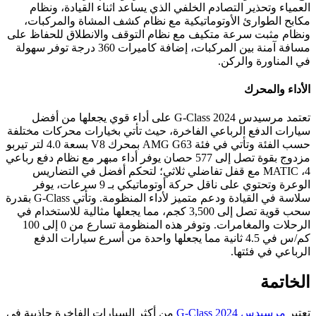
العمياء وتحذير التصادم الخلفي الذي يساعد اثناء القيادة، ونظام
مكابح الطوارئ الأوتوماتيكية مع نظام كشف المشاة والمركبات،
ونظام مثبت سرعة متكيف مع نظام التوقف والانطلاق للحفاظ على
مسافة آمنة بين المركبات، إضافة كاميرات 360 درجة توفر سهولة
في المناورة والركن.
الأداء والمحرك
تعتمد مرسيدس G-Class 2024 على أداء قوي يجعلها من أفضل
سيارات الدفع الرباعي الفاخرة، حيث تأتي بخيارات محركات مختلفة
حسب الفئة وتأتي في فئة AMG G63 بمحرك V8 بسعة 4.0 لتر تيربو
مزدوج بقوة تصل إلى 577 حصان يوفر أداء مبهر مع نظام دفع رباعي
4، MATIC مع قفل تفاضلي ثلاثي؛ لتحكم أفضل في التضاريس
الوعرة وتحتوي على ناقل حركة أوتوماتيكي بـ 9 سرعات، يوفر
سلاسة في القيادة ودعم متميز لأداء المنظومة. وتأتي G-Class بقدرة
سحب قوية تصل إلى 3,500 كجم، مما يجعلها مثالية للاستخدام في
الرحلات والمغامرات. وتوفر هذه المنظومة تسارع من 0 إلى 100
كم/س في 4.5 ثانية مما يجعلها واحدة من أسرع سيارات الدفع
الرباعي في فئتها.
الخاتمة
تعتبر
مرسيدس G-Class 2024
من أكثر السيارات الفاخرة جاذبية في