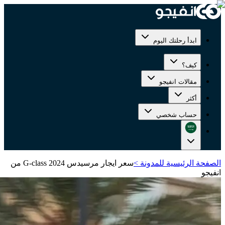
ابدأ رحلتك اليوم
كيف؟
مقالات انفيجو
أكثر
حساب شخصي
الصفحة الرئيسية للمدونة
>
سعر ايجار مرسيدس G-class 2024 من
انفيجو