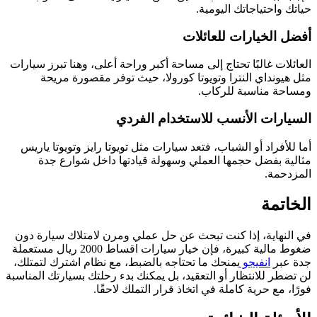
حياتك واحتياجاتك اليومية.
أفضل الخيارات للعائلات
العائلات غالبًا تحتاج إلى مساحة أكبر وراحة أعلى، وهنا تبرز سيارات
مثل هيونداي النترا وتويوتا كورولا، حيث توفر مقصورة مريحة
ومساحة مناسبة للركاب.
السيارات الأنسب للاستخدام الفردي
أما للأفراد أو الشباب، فتعد سيارات مثل تويوتا رايز وتويوتا ياريس
مثالية بفضل حجمها العملي وسهولة قيادتها داخل شوارع جدة
المزدحمة.
الخاتمة
في النهاية، إذا كنت تبحث عن حل عملي ومرن لامتلاك سيارة دون
ضغوط مالية كبيرة، فإن خيار سيارات اقساط 2000 ريال مستعملة
جدة عبر
انفيجو
يمنحك ما تحتاجه بالضبط، مع نظام اشترك لتمتلك،
لن تضطر للانتظار أو التعقيد، بل يمكنك بدء رحلتك بسيارتك المناسبة
فورًا، مع حرية كاملة في اتخاذ قرار التملك لاحقًا.