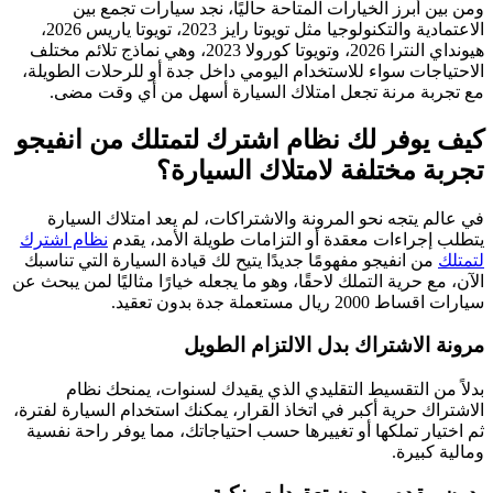
ومن بين أبرز الخيارات المتاحة حاليًا، نجد سيارات تجمع بين
الاعتمادية والتكنولوجيا مثل تويوتا رايز 2023، تويوتا ياريس 2026،
هيونداي النترا 2026، وتويوتا كورولا 2023، وهي نماذج تلائم مختلف
الاحتياجات سواء للاستخدام اليومي داخل جدة أو للرحلات الطويلة،
مع تجربة مرنة تجعل امتلاك السيارة أسهل من أي وقت مضى.
كيف يوفر لك نظام اشترك لتمتلك من انفيجو
تجربة مختلفة لامتلاك السيارة؟
في عالم يتجه نحو المرونة والاشتراكات، لم يعد امتلاك السيارة
يتطلب إجراءات معقدة أو التزامات طويلة الأمد، يقدم
نظام اشترك
لتمتلك
من انفيجو مفهومًا جديدًا يتيح لك قيادة السيارة التي تناسبك
الآن، مع حرية التملك لاحقًا، وهو ما يجعله خيارًا مثاليًا لمن يبحث عن
سيارات اقساط 2000 ريال مستعملة جدة بدون تعقيد.
مرونة الاشتراك بدل الالتزام الطويل
بدلاً من التقسيط التقليدي الذي يقيدك لسنوات، يمنحك نظام
الاشتراك حرية أكبر في اتخاذ القرار، يمكنك استخدام السيارة لفترة،
ثم اختيار تملكها أو تغييرها حسب احتياجاتك، مما يوفر راحة نفسية
ومالية كبيرة.