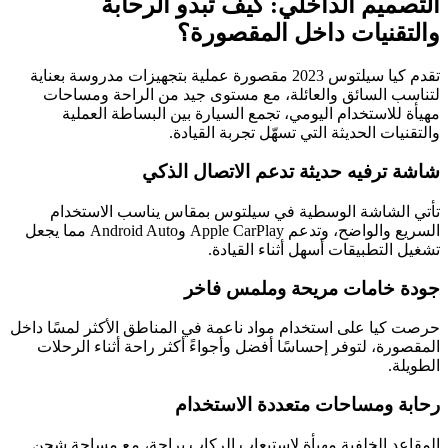
التصميم الداخلي: كيف تبدو الرحابة
والتقنيات داخل المقصورة؟
تقدم كيا سيلتوس 2023 مقصورة عملية بتجهيزات مدروسة بعناية
لتناسب السائق والعائلة، مع مستوى جيد من الراحة ومساحات
مهيأة للاستخدام اليومي، تجمع السيارة بين البساطة العملية
والتقنيات الحديثة التي تسهّل تجربة القيادة.
شاشة ترفيه حديثة تدعم الاتصال الذكي
تأتي الشاشة الوسطية في سيلتوس بمقاس يناسب الاستخدام
السريع والواضح، وتدعم Apple CarPlay وAndroid Auto مما يجعل
تشغيل التطبيقات أسهل أثناء القيادة.
جودة خامات مريحة وملمس فاخر
حرصت كيا على استخدام مواد ناعمة في المناطق الأكثر لمسًا داخل
المقصورة، لتوفر إحساسًا أفضل وأجواءً أكثر راحة أثناء الرحلات
الطويلة.
رحابة ومساحات متعددة الاستخدام
المقاعد الخلفية مهيأة لاستيعاب الركاب براحة، مع مساحة شحن