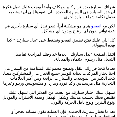
شرائك لسيارة يعد إلتزام كبير ومكلف وأيضاً يوجب عليك تقبل فكرة
أن هذه السيارة هي السيارة الوحيدة اللي بتقودها إلى أن تستطيع
تحمل تكلفة شراء سيارة أخرى.
لكن مع
انفيجو
هذي مو مشكلة أبداً، تقدر تبدل أي سيارة بأخرى في
عدة ثواني بدون اي ازعاج وبدون أي مشاكل.
كل اللي عليك تفتح تطبيق انفيجو وتضغط على "بدل سيارتك " كذا
بهذه السهولة.
انتقل لصفحة "بدل سيارتك " بعدها خذ وقتك لمراجعة تفاصيل
التبديل مثل رسوم الائتمان والمبادلة.
بعدما تتخذ قرارك، انتقل وتصفح مجموعتنا المتنامية من السيارات،
احنا نختار المركبات بعناية لتوفير جميع الخيارات - للمشتركين معنا،
بتجد الكثير من الموديلات والسيارات الرائعة ومن أكبر العلامات
التجارية مثل مرسيدس وكيا فورد ومازدا و ميتسوبيش ورينو وغيرها
نسهل عليك اختيار سيارتك مع العديد من الفلاتر اللي تسهل عليك
تقليص بحثك بحسب مدينتك وشكل الهيكل وقيمة الاشتراك والموديل
ونوع البنزين ونوع ناقل الحركة واللون.
بعد ما تختار سيارتك الجديدة، فإن العملية تكون مشابه لحجز أو
استئجار سيارة لكن بطريقة أبسط وأسهل.