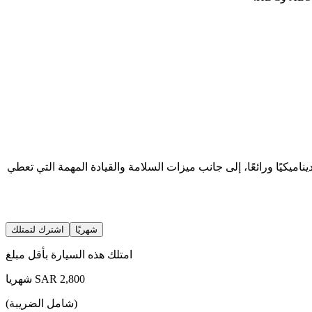
تنوعة STD، وCOM، وDEL مزيدًا من المرونة حتى تتمكن من اختيار الأفضل بالنسبة لك. جلبت نسخة 2023 تصميمًا ديناميكيًا ورائعًا، إلى جانب ميزات السلامة والقيادة المهمة التي تعطي
شهريًا
اشترك لتمتلك
امتلك هذه السيارة بأقل مبلغ
شهريا SAR 2,800
(شامل الضريبة)