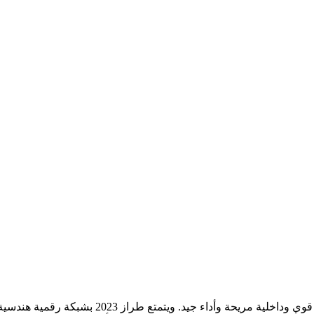
MG RX5 2023 هي سيارة دفع رباعي سريعة ذات 5 مقاعد