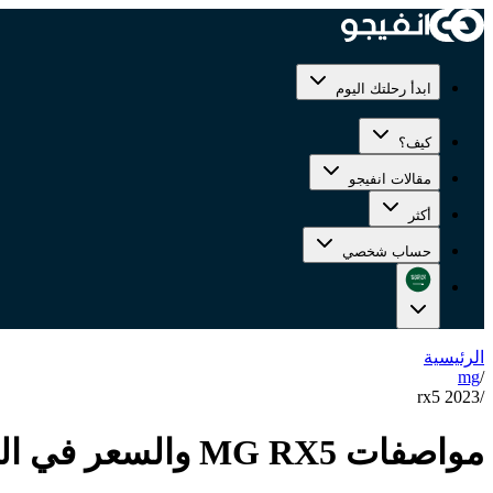
ابدأ رحلتك اليوم
كيف؟
مقالات انفيجو
أكثر
حساب شخصي
الرئيسية
mg
/
rx5 2023
/
مواصفات MG RX5 والسعر في السعودية 2023