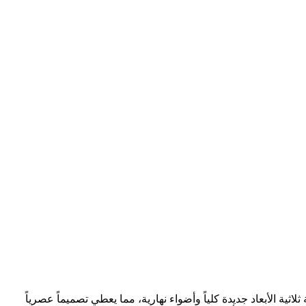
 تتمتع بأداء قوي وداخلية مريحة وأداء جيد. ويتمتع طراز 2023 بشبكة رقمية هندسية ثلاثية الأبعاد جديدة كلياً وأضواء نهارية، مما يعطي تصميماً عصرياً