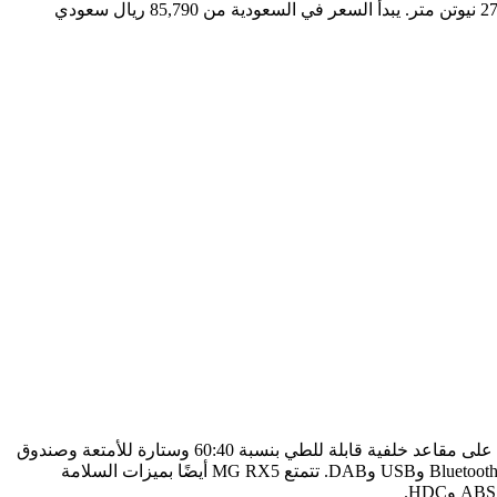
وقوياً للسيارة. مع عرض 1855 ملم وطول 4571 ملم وارتفاع 1719 ملم، توفر MG RX5 قوة قصوى تبلغ 171 حصانًا وأقصى عزم دوران يبلغ 275 نيوتن متر. يبدأ السعر في السعودية من 85,790 ريال سعودي
تتميز طرازات STD وCOM بمقاعد قماشية قابلة للتعديل يدويًا، بينما تتميز طرازات DEL بمقاعد جلدية قابلة للتعديل كهربائيًا. وتحتوي جميعها على مقاعد خلفية قابلة للطي بنسبة 60:40 وستارة للأمتعة وصندوق
تخزين ونظام صوتي بـ 6 مكبرات صوت ونظام ترفيهي عمودي عالي الدقة مقاس 14.1 بوصة مع وظائف هي:AppleCarplay وAndroid Auto وBluetooth وUSB وDAB. تتمتع MG RX5 أيضًا بميزات السلامة