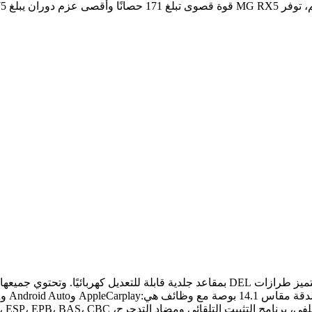
لتلقائي ومضاد التدحرج، ABS، ESP، EPB، BAS، CBC وHDC.