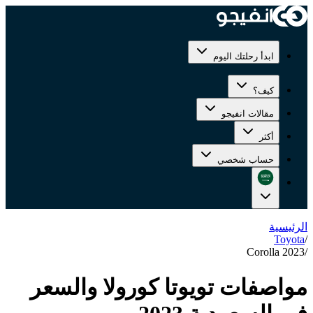
ابدأ رحلتك اليوم
كيف؟
مقالات انفيجو
أكثر
حساب شخصي
الرئيسية
Toyota
/
Corolla 2023
/
مواصفات تويوتا كورولا والسعر