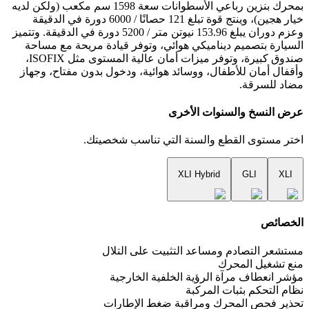
بمحرك بنزين رباعي الأسطوانات سعة 1598 سم مكعب (ولكن لديه
خيار هجين)، وينتج قوة تبلغ 121 حصانًا / 6000 دورة في الدقيقة
وعزم دوران يبلغ 153.96 نيوتن متر / 5200 دورة في الدقيقة. وتتميز
السيارة بتصميم ديناميكي هوائي، وتوفر قيادة مريحة مع مساحة
صندوق كبيرة، وتوفر ميزات أمان عالية المستوى مثل ISOFIX،
وأقفال أمان للأطفال، ووسائد هوائية، ودخول بدون مفتاح، وجهاز
مضاد للسرقة.
عرض النسخ والسنوات الأخرى
اختر مستوى القطع والسنة التي تناسب شخصيتك.
XLI Hybrid
GLI
XLI
الخصائص
مستشعر التصادم ومساعد التثبيت على التلال
منع تشغيل المحرك
مؤشر انعطاف مرآة الرؤية الخلفية الخارجية
نظام التحكم بثبات المركبة
تحذير فحص المحرك ومراقبة ضغط الإطارات