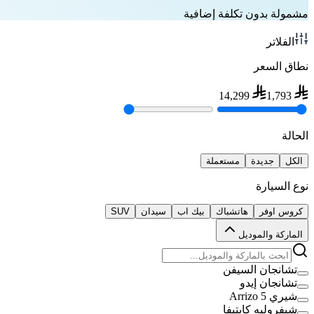
مشمولة بدون تكلفة إضافية
الفلاتر
نطاق السعر
14,299
1,793
الحالة
الكل
جديدة
مستعملة
نوع السيارة
كروس اوفر
هاتشباك
بيك اب
سيدان
SUV
الماركة والموديل
تشانجان السيفن
تشانجان إيدو
شيري Arrizo 5
شيفروليه كابتيفا