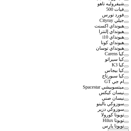
شيفروليه تاهو
فيات 500
فورد تورس
جيلي Cityray
هيونداي اكسنت
هيونداي إلنترا
هيونداي i10
هيونداي كونا
هيونداي توسان
كيا Carens
كيا سيراتو
كيا K3
كيا بيجاس
كيا سبورتاج
ام جي GT
ميتسوبيشي Spacestar
نيسان كيكس
نيسان صني
سوزوكي بالينو
سوزوكي دزير
تويوتا كورولا
تويوتا Hilux
تويوتا يارس