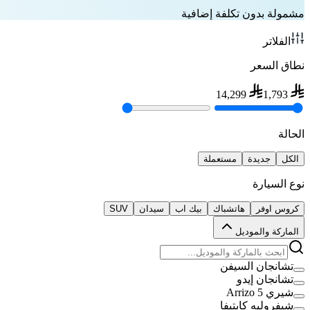
مشمولة بدون تكلفة إضافية
الفلاتر
نطاق السعر
14,299
1,793
الحالة
الكل
جديدة
مستعملة
نوع السيارة
كروس اوفر
هاتشباك
بيك اب
سيدان
SUV
الماركة والموديل
تشانجان السيفن
تشانجان إيدو
شيري Arrizo 5
شيفروليه كابتيفا