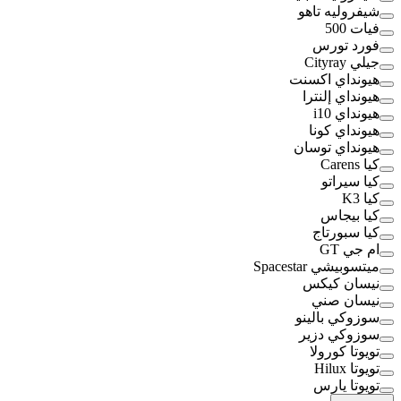
شيفروليه تاهو
فيات 500
فورد تورس
جيلي Cityray
هيونداي اكسنت
هيونداي إلنترا
هيونداي i10
هيونداي كونا
هيونداي توسان
كيا Carens
كيا سيراتو
كيا K3
كيا بيجاس
كيا سبورتاج
ام جي GT
ميتسوبيشي Spacestar
نيسان كيكس
نيسان صني
سوزوكي بالينو
سوزوكي دزير
تويوتا كورولا
تويوتا Hilux
تويوتا يارس