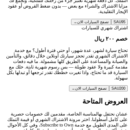
التملك. كل دفعة شهرية تعتبر جزء من رحلتك للملكية، وتجمع لك
مزايا الاشتراك والشراء مع بعض — بدون ضغط القروض أو عقود
الإيجار التقليدية.
SAU95
تصفح السيارات الان
→
اشتراك شهري للسيارات
خصم ٢٠٠ ريال
تحتاج سيارة لشهر، عدة شهور، أو حتى فترة أطول؟ مع خدمة
الاشتراك الشهري تقدر تحجز سيارتك أونلاين خلال دقائق، والتأمين
والصيانة والمساعدة على الطريق كلها مشمولة. ما فيه دفعات
مقدمة كبيرة ولا عقود طويلة — بس رسوم شهرية ثابتة. خلك مع
السيارة قد ما تحتاج، واذا تغيرت خططك تقدر ترجعها أو تبدلها بكل
سهولة.
SAU200
تصفح السيارات الان
→
العروض المتاحة
عشان نحتفل بهالمناسبة الخاصة، مقدمين لك خصومات حصرية
على كامل أسطولنا. اختر مرونة الاشتراك الشهري أو قيمة التملك
على المدى الطويل مع خدمة Subscribe to Own، وفي كل الأحوال