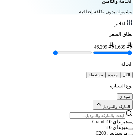
الخدمة والتأمين
مشمولة بدون تكلفة إضافية
الفلاتر
نطاق السعر
46,299
1,639
الحالة
الكل
جديدة
مستعملة
نوع السيارة
سيدان
الماركة والموديل
هيونداي Grand i10
هيونداي i10
مرسيديس C200