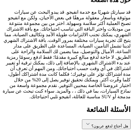
حول هذه الصفحة
قد سيارتك شهريًا مع خدمة انفيجو. قد يبدو البحث عن سيارات
موثوقة وبأسعار معقولة مرهقًا في بعض الأحيان، ولكن مع انفيجو
تصبح العملية أكثر سلاسة وسهولة. اختر من بين مجموعة متنوعة
من موديلات واختر الباقة التي تناسب احتياجاتك. مع باقة الاشتراك
الشهري، يمكنك تجنب الالتزامات طويلة الأمد وتكاليف الصيانة، مما
يتيح لك تجربة سيارات مختلفة بمرور الوقت. باقة الاشتراك الشهري
لدينا تشمل التأمين، الصيانة، المساعدة على الطريق على مدار
الساعة، الأميال والتوصيل، مما يضمن لك السلامة والراحة على
الطريق. لا حاجة لدفع مبالغ كبيرة مقدمًا؛ فقط ادفع رسومًا رمزية
عند بدء الاشتراك الشهري. بالإضافة إلى ذلك، يمكنك ترقية أو تغيير
اشتراكك في أي وقت حسب احتياجاتك. ومن المهم أن تعرف أن
مدة اشتراكك تؤثر على توفيرك؛ فكلما كانت مدة اشتراكك أطول،
كلما وفّرت أكثر. ويمكنك تحقيق توفير يصل إلى 20% من خلال
اختيار عروضنا الخاصة بمحبين التوفير. نقدم مجموعة واسعة من
نماذج السيارات، بما في ذلك ، ، والمزيد. سواء كنت تبحث عن سيارة
مدمجة أو SUV مناسبة للعائلة، انفيجو تلبي احتياجاتك.
الأسئلة الشائعة
هل أحتاج لدفع عربون؟