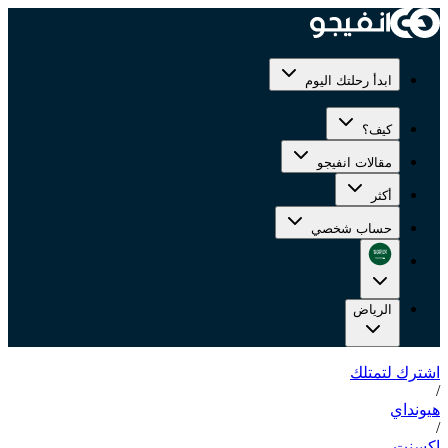
ابدأ رحلتك اليوم
كيف؟
مقالات انفيجو
أكثر
حساب شخصي
الرياض
اشترك لتمتلك
/
هيونداي
/
اكسنت