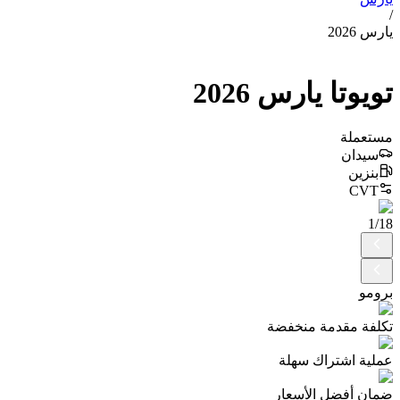
/
يارس 2026
تويوتا
يارس
2026
مستعملة
سيدان
بنزين
CVT
1
/
18
برومو
تكلفة مقدمة منخفضة
عملية اشتراك سهلة
ضمان أفضل الأسعار