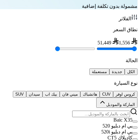
مشمولة بدون تكلفة إضافية
الفلاتر
نطاق السعر
51,449
1,556
الحالة
الكل
جديدة
مستعملة
نوع السيارة
كروس اوفر
CUV
هاتشباك
ميني فان
بيك اب
سيدان
SUV
الماركة والموديل
Baic X35
بي ام دبليو 520
بي ام دبليو 520i
كاديلاك CT5