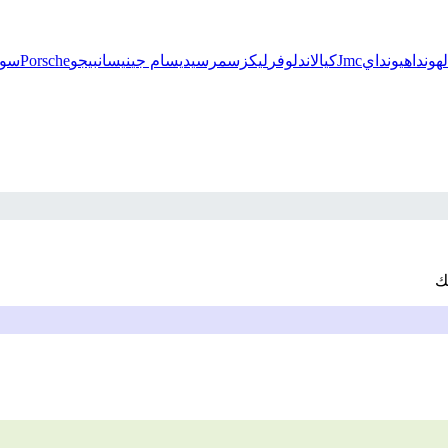
هوندا
هيونداي
Jmc
كيا
لاندلوفر
ليكزس
مرسيديس
ام جي
نيسان
بيجو
Porsche
سوز
ك