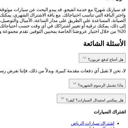
قد سيارتك شهريًا مع خدمة انفيجو. قد يبدو البحث عن سيارات موثوقة
واختر الباقة التي تناسب احتياجاتك. مع باقة الاشتراك الشهري، يمكنك 
الصيانة، المساعدة على الطريق على مدار الساعة، الأميال والتوصيل، 
إلى ذلك، يمكنك ترقية أو تغيير اشتراكك في أي وقت حسب احتياجاتك.
20% من خلال اختيار عروضنا الخاصة بمحبين التوفير. نقدم مجموعة واسعة من نماذج السيارات، بما في ذلك ، ، والمزيد. سواء كنت تبحث عن سيارة مدمجة أو SUV مناسبة للعائلة، انفيجو تلبي احتياجاتك.
الأسئلة الشائعة
هل أحتاج لدفع عربون؟
لا، نحن لا نقبل أي دفعات مقدمة كبيرة. وبدلاً من ذلك، فإننا نفرض رس
ماذا تشمل الرسوم الشهرية؟
هل يمكنني استبدال السيارات؟ كيف؟
اشتراك السيارات
اشتراك سيارات الرياض