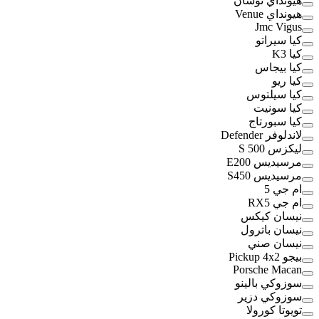
هيونداي توسان
هيونداي Venue
Jmc Vigus
كيا سيراتو
كيا K3
كيا بيجاس
كيا ريو
كيا سيلتوس
كيا سونيت
كيا سبورتاج
لاندلوفر Defender
ليكزس S 500
مرسيديس E200
مرسيديس S450
ام جي 5
ام جي RX5
نيسان كيكس
نيسان باترول
نيسان صني
بيجو Pickup 4x2
Porsche Macan
سوزوكي بالينو
سوزوكي دزير
تويوتا كورولا