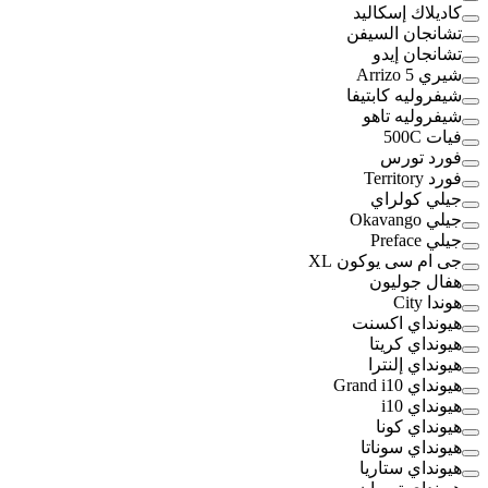
كاديلاك إسكاليد
تشانجان السيفن
تشانجان إيدو
شيري Arrizo 5
شيفروليه كابتيفا
شيفروليه تاهو
فيات 500C
فورد تورس
فورد Territory
جيلي كولراي
جيلي Okavango
جيلي Preface
جى ام سى يوكون XL
هفال جوليون
هوندا City
هيونداي اكسنت
هيونداي كريتا
هيونداي إلنترا
هيونداي Grand i10
هيونداي i10
هيونداي كونا
هيونداي سوناتا
هيونداي ستاريا