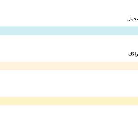
تحمل
راكك