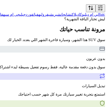
Baic
بي ام دبليو
كاديلاك
تشانجان
شيري
شيفروليه
فيات
فورد
جيلي
جى ام سى
هفال
ليش تختار الباقة الشهرية؟
مرونة تناسب حياتك
سوق SUV هذا الشهر، وسيارة فاخرة الشهر اللي بعده. الخيار لك
بدون عربون
سوق بدون دفعة مقدمة عالية، فقط رسوم تفعيل بسيطة لبدء اشتراك
تبديل السيارات
استمتع بتجربة تغيير سيارتك مرة كل شهر حسب احتياجك