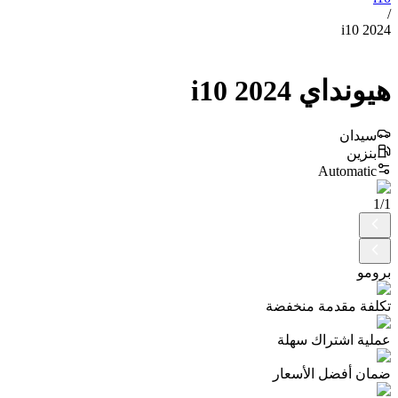
/
i10 2024
هيونداي
2024
i10
سيدان
بنزين
Automatic
1
/
1
برومو
تكلفة مقدمة منخفضة
عملية اشتراك سهلة
ضمان أفضل الأسعار