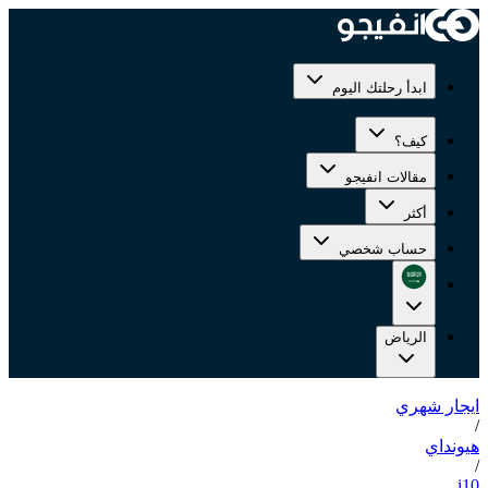
ابدأ رحلتك اليوم
كيف؟
مقالات انفيجو
أكثر
حساب شخصي
الرياض
ايجار شهري
/
هيونداي
/
i10