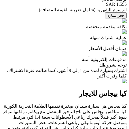
SAR 1,555
الرسوم الشهرية
(
شامل ضريبة القيمة المضافة
)
حجز سيارة
تكلفة مقدمة منخفضة
عملية اشتراك سهلة
ضمان أفضل الأسعار
مدفوعات إلكترونية آمنة
توجه بشروطك
اشترك بسيارة لمدة من 1 إلى 9 أشهر. كلما طالت فترة الاشتراك،
كلما وفرت أكثر.
كيا بيجاس للايجار
كيا بيجاس هي سيارة سيدان صغيرة تقدمها العلامة التجارية الكورية
كيا. تتنافس بيجاس على تاج التأجير المفضل مع بيكانتو، ولكنها تتوفر
بقوة أكبر قليلاً بمحرك رباعي الأسطوانات سعة 1.4 لتر، مرتبط
بموصل حركة أوتوماتيكي رباعي السرعات. بعض المميزات
الموجودة عند ايجار سيارة كيا بيجاس هي النوافذ كهربائية، وتوجيه...