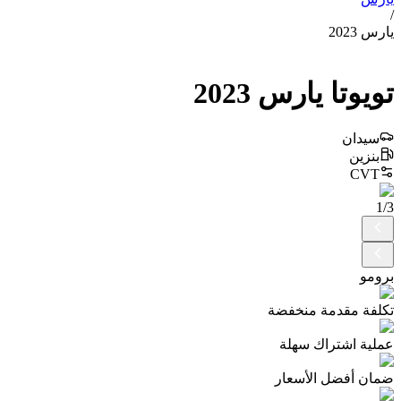
/
يارس 2023
تويوتا
يارس
2023
سيدان
بنزين
CVT
1
/
3
برومو
تكلفة مقدمة منخفضة
عملية اشتراك سهلة
ضمان أفضل الأسعار