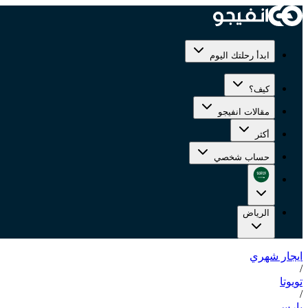
ابدأ رحلتك اليوم
كيف؟
مقالات انفيجو
أكثر
حساب شخصي
الرياض
ايجار شهري
/
تويوتا
/
يارس