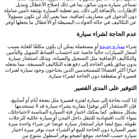
تستأجر سيارة بدون سائق، بما في ذلك إصلاح الأعطال وتبديل
الإطارات، بالإضافة إلى ذلك، يتم تغطية السيارة بوثيقة تأمين شاملة
دون الدخول في مصاريف إضافية، مما يعني أنك لن تكون مسؤولاً
عن التكاليف في حالة الحوادث البسيطة أو الأعطال ما يجعلها اوفر.
عدم الحاجة لشراء سيارة
شراء
سيارة جديدة
أو مستعملة يمكن أن يكون مكلفًا للغاية بسبب
أسعار السيارات حالياً خاصة عند احتساب أقساط التمويل والتأمين
والتكاليف الإضافية مثل التسجيل والصيانة، وبذلك استئجار سيارة
بدون سائق يلغي الحاجة إلى دفع هذه التكاليف المسبقة، مما يجعله
خيارًا أكثر اقتصادًا للمستخدمين الذين يحتاجون وجود سيارة لفترات
قصيرة أو متقطعة دون الحاجة لشراء سيارة.
التوفير على المدى القصير
إذا كنت بحاجة إلى سيارة لفترة قصيرة مثل بضعة أيام أو أسابيع،
فإن الاستئجار أكثر توفيرًا مقارنة بشراء سيارة قد لا تستخدمها
بشكل منتظم، كما يمكنك اختيار فئة السيارة المناسبة لاحتياجاتك،
سواء كانت اقتصادية للتنقل داخل المدن أو سيارة عائلية للرحلات
طويلة. يتيح ايضاً خيار استئجار سيارة عوضاً عن شراء واحدة ميزة
تغيير السيارة دون الحاجة للبيع او الشراء حيث يوفر ميزة اختيار
سيارة حسب الحاجة، موقع انفيجو يوفر أسطول متنوع من