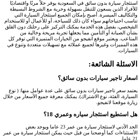
استئجار سيارة بدون سائق في السعودية يوفر حلاً مرنًا واقتصاديًا
للأفراد الذين يسعون للتنقل بسهولة وحرية مع الشروط البسيطة
والتكاليف الميسرة. أصبح بإمكان الجميع استئجار السيارة التي
تناسب احتياجاتهم سواء كان ذلك للسياحة، أو للأعمال أو للاستخدام
الشخصي، بفضل هذه الخدمة يمكنك التركيز على رحلتك دون القلق
بشأن الصيانة أو التأمين مما يجعلها تجربة مريحة وخالية من
المتاعب. ويعتبر موقع انفيجو من الخيارات المتميزة التي توفر كل
هذه المميزات وغيرها لجميع عملائه مع تسهيلات متعددة وتنوع في
السيارات.
الاسئلة الشائعة:
اسعار تاجير سيارات بدون سائق؟
يعتمد سعر تاجير سيارات بدون سائق على عدة عوامل منها: ( نوع
السيارة، الفئة، نوع الاشتراك). يمكنك معرفة جميع الأسعار من خلال
زيارة موقعنا لانفيجو.
هل استطيع استئجار سياره وعمري 18؟
الحد الأدني لاستئجار سيارة من عمر 23 عاما ويوجد بعض
الأستئناءات كما أوضحنا من قبل حيث يمكن استئجار سيارة من عمر
21 عاما.