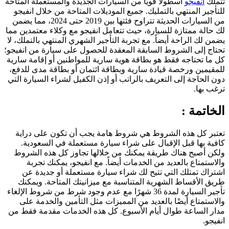
تتملك
انفيجو
أسطولًا قويًا من السيارات الجديدة والمستعملة المتاحة
للتأجير المنتهي بالتمليك. جميع الموديلات المتاحة من خلال انفيجو
من السيارات الحديثة تتراوح فئتها بين 2019 حتى 2024، مما يضمن
لك حالة ممتازة للسيارة، حيث تتعامل انفيجو مع وكلاء معتمدين مما
يضمن لك الراحة أيضاً. مع تجربة التأجير الشهري المنتهي بالتملك، لا
تحتاج إلى الشروط السابقة المعقدة للحصول على سيارة من انفيجو؛
كل ما تحتاجه فقط هو بطاقة هوية سارية للمواطنين أو إقامة سارية
للمقيمين ورخصة قيادة سارية وبطاقة ائتمان أو بطاقة مدى للدفع،
دون الحاجة إلى التعريف بالراتب أو إذن الكفيل لشراء السيارة التي
ترغب بها.
الخاتمة :
تعتبر كل هذه الشروط هي شروط هامة يجب أن تكون على دراية
كافية بها قبل الإقبال على شراء سيارة مستعملة في السعودية.
ولكن أصبح هناك طريقة يمكنك من خلالها تجاوز كل هذه الشروط
والاستمتاع بالعديد من الخدمات أيضاً. مع انفيجو، يمكنك تجربة
اشتراك تمتلك التي تتيح لك شراء سيارة مستعملة أو جديدة عن
طريق الأقساط الشهرية المتناسبة مع ميزانيتك المتاحة. ويمكنك
تأجير السيارة لمدة 36 شهرًا مع عدم وجود شرط من شروط الإلغاء
والاستمتاع أيضًا بالعديد من المميزات مثل التأمين والخدمة على
مدار الساعة طوال أيام الأسبوع. كل هذه الخدمات مقدمة فقط من
انفيجو.