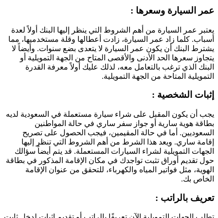
عمر السيارة وسعرها :
يعتبر عمر السيارة من أهم الشروط التي ينظر إليها البنك أولاً لعدة
أسباب. كلما زاد عمر السيارة، زادت أعطالها وقلة مستخدميها، مما
يشترط البنك أن يكون عمر السيارة لا يتعدى بضع سنوات. وأيضاً لا
يتجاوز سعرها الحد الأدنى والأقصى المتاح من الجهة التمويلية أو
البنك الذي ترغب بالتعامل معه، لذلك عليك أولاً معرفة القدرة
التمويلية المتاحة من الجهة التمويلية.
إثبات الشخصية :
يجب أن يكون المقبل على شراء سيارة مستعملة في السعودية لديه
بطاقة هوية سارية أو جواز سفر ساري في حالة المواطنين
السعوديين. أما في حالة المقيمين، فيجب الحصول على تصريح
إقامة ساري. ويعد هذا الشرط من أهم الشروط التي تنظر إليها
الجهات التمويلية لشراء السيارات المستعملة. قد يتم أيضاً سؤالك
حول تقديم أوراق تثبت تواجدك في مكان الإقامة المذكور في بطاقة
الهوية، مثل فواتير المياه والكهرباء، للتحقق من عنوان الإقامة
الخاص بك.
تعريف بالراتب :
تطلب الجهات التمويلية الآن تعريفًا بالراتب أو تقديم إثبات لدخل ثابت