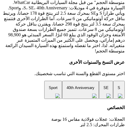
متوسطة الحجم" من قبل مجلة السيارات البريطانية WhatCar.
السيارة متوفرة في 4 موديلات: S، SE، 40th Anniversary، وSport.
ويأتي طرازا S وSE بمحرك سعة 2.5 لتر ينتج قوة 178 حصانا، ويرتبط
بناقل حركة أوتوماتيكي من 6 سرعات. أما الطرازات الأخرى فتتمتع
بمحرك سعة 3.5 لتر ينتج قوة 298 حصانا، ويقترن بناقل حركة
أوتوماتيكي من 8 سرعات. تتميز جميع الطرازات بسعة صندوق
الأمتعة وخزان الوقود الذي يبلغ 60 لترًا. السعر المبدئي هو 98,900
درهم إماراتي، ويحصل على الكثير من الميزات المتميزة عبر
متغيراته. لذا، اختر ما تفضله واستمتع بهذه السيارة السيدان الرائعة
متوسطة الحجم!
عرض النسخ والسنوات الأخرى
اختر مستوى القطع والسنة التي تناسب شخصيتك.
Sport
40th Anniversary
SE
S
الخصائص
العجلات: عجلات فولاذية مقاس 16 بوصة
طرازات المحرك: 2.5 لتر