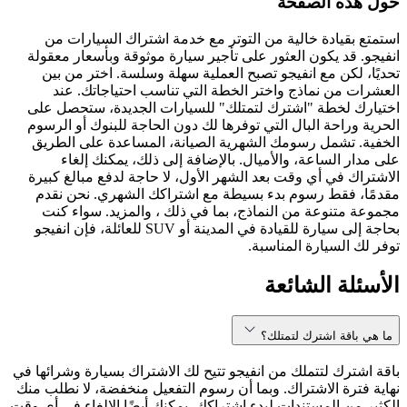
حول هذه الصفحة
استمتع بقيادة خالية من التوتر مع خدمة اشتراك السيارات من
انفيجو. قد يكون العثور على تأجير سيارة موثوقة وبأسعار معقولة
تحديًا، لكن مع انفيجو تصبح العملية سهلة وسلسة. اختر من بين
العشرات من نماذج واختر الخطة التي تناسب احتياجاتك. عند
اختيارك لخطة "اشترك لتمتلك" للسيارات الجديدة، ستحصل على
الحرية وراحة البال التي توفرها لك دون الحاجة للبنوك أو الرسوم
الخفية. تشمل رسومك الشهرية الصيانة، المساعدة على الطريق
على مدار الساعة، والأميال. بالإضافة إلى ذلك، يمكنك إلغاء
الاشتراك في أي وقت بعد الشهر الأول، لا حاجة لدفع مبالغ كبيرة
مقدمًا، فقط رسوم بدء بسيطة مع اشتراكك الشهري. نحن نقدم
مجموعة متنوعة من النماذج، بما في ذلك ، والمزيد. سواء كنت
بحاجة إلى سيارة للقيادة في المدينة أو SUV للعائلة، فإن انفيجو
توفر لك السيارة المناسبة.
الأسئلة الشائعة
ما هي باقة اشترك لتمتلك؟
باقة اشترك لتتملك من انفيجو تتيح لك الاشتراك بسيارة وشرائها في
نهاية فترة الاشتراك. وبما أن رسوم التفعيل منخفضة، لا نطلب منك
الكثير من المستندات لبدء اشتراكك. يمكنك أيضًا الإلغاء في أي وقت