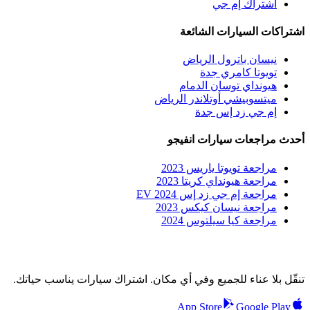
اشتراك إم جي
اشتراكات السيارات الشائعة
نيسان باترول الرياض
تويوتا كامري جدة
هيونداي توسان الدمام
ميتسوبيشي أوتلاندر الرياض
إم جي زد إس جدة
أحدث مراجعات سيارات انفيجو
مراجعة تويوتا ياريس 2023
مراجعة هيونداي كريتا 2023
مراجعة إم جي زد إس EV 2024
مراجعة نيسان كيكس 2023
مراجعة كيا سيلتوس 2024
تنقّل بلا عناء للجميع وفي أي مكان. اشتراك سيارات يناسب حياتك.
App Store
Google Play