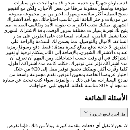
قد سيارتك شهريًا مع خدمة انفيجو. قد يبدو البحث عن سيارات
موثوقة وبأسعار معقولة مرهقًا في بعض الأحيان، ولكن مع انفيجو
تصبح العملية أكثر سلاسة وسهولة. اختر من بين مجموعة متنوعة
من موديلات واختر الباقة التي تناسب احتياجاتك. مع باقة الاشتراك
الشهري، يمكنك تجنب الالتزامات طويلة الأمد وتكاليف الصيانة، مما
يتيح لك تجربة سيارات مختلفة بمرور الوقت. باقة الاشتراك الشهري
لدينا تشمل التأمين، الصيانة، المساعدة على الطريق على مدار
الساعة، الأميال والتوصيل، مما يضمن لك السلامة والراحة على
الطريق. لا حاجة لدفع مبالغ كبيرة مقدمًا؛ فقط ادفع رسومًا رمزية
عند بدء الاشتراك الشهري. بالإضافة إلى ذلك، يمكنك ترقية أو تغيير
اشتراكك في أي وقت حسب احتياجاتك. ومن المهم أن تعرف أن
مدة اشتراكك تؤثر على توفيرك؛ فكلما كانت مدة اشتراكك أطول،
كلما وفّرت أكثر. ويمكنك تحقيق توفير يصل إلى 20% من خلال
اختيار عروضنا الخاصة بمحبين التوفير. نقدم مجموعة واسعة من
نماذج السيارات، بما في ذلك ، ، والمزيد. سواء كنت تبحث عن سيارة
مدمجة أو SUV مناسبة للعائلة، انفيجو تلبي احتياجاتك.
الأسئلة الشائعة
هل أحتاج لدفع عربون؟
لا، نحن لا نقبل أي دفعات مقدمة كبيرة. وبدلاً من ذلك، فإننا نفرض