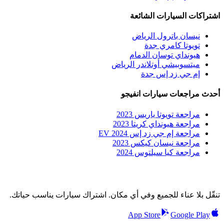
اشتراكات السيارات الشائعة
نيسان باترول الرياض
تويوتا كامري جدة
هيونداي توسان الدمام
ميتسوبيشي أوتلاندر الرياض
إم جي زد إس جدة
أحدث مراجعات سيارات انفيجو
مراجعة تويوتا ياريس 2023
مراجعة هيونداي كريتا 2023
مراجعة إم جي زد إس EV 2024
مراجعة نيسان كيكس 2023
مراجعة كيا سيلتوس 2024
تنقّل بلا عناء للجميع وفي أي مكان. اشتراك سيارات يناسب حياتك.
App Store
Google Play