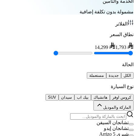
الخدمة والتأمين
مشمولة بدون تكلفة إضافية
الفلاتر
نطاق السعر
14,299
1,793
الحالة
الكل
جديدة
مستعملة
نوع السيارة
كروس اوفر
هاتشباك
بيك اب
سيدان
SUV
الماركة والموديل
تشانجان السيفن
تشانجان إيدو
شيري Arrizo 5