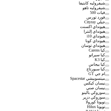
شيفروليه كابتيفا
شيفروليه تاهو
فيات 500
فورد تورس
جيلي Cityray
هيونداي اكسنت
هيونداي إلنترا
هيونداي i10
هيونداي كونا
هيونداي توسان
كيا Carens
كيا سيراتو
كيا K3
كيا بيجاس
كيا سبورتاج
ام جي GT
ميتسوبيشي Spacestar
نيسان كيكس
نيسان صني
سوزوكي بالينو
سوزوكي دزير
تويوتا كورولا
تويوتا Hilux