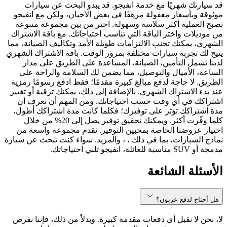
قد سيارتك شهريًا مع خدمة انفيجو. قد يبدو البحث عن سيارات
موثوقة وبأسعار معقولة مرهقًا في بعض الأحيان، ولكن مع انفيجو
تصبح العملية أكثر سلاسة وسهولة. اختر من بين مجموعة متنوعة
من موديلات واختر الباقة التي تناسب احتياجاتك. مع باقة الاشتراك
الشهري، يمكنك تجنب الالتزامات طويلة الأمد وتكاليف الصيانة، مما
يتيح لك تجربة سيارات مختلفة بمرور الوقت. باقة الاشتراك الشهري
لدينا تشمل التأمين، الصيانة، المساعدة على الطريق على مدار
الساعة، الأميال والتوصيل، مما يضمن لك السلامة والراحة على
الطريق. لا حاجة لدفع مبالغ كبيرة مقدمًا؛ فقط ادفع رسومًا رمزية
عند بدء الاشتراك الشهري. بالإضافة إلى ذلك، يمكنك ترقية أو تغيير
اشتراكك في أي وقت حسب احتياجاتك. ومن المهم أن تعرف أن
مدة اشتراكك تؤثر على توفيرك؛ فكلما كانت مدة اشتراكك أطول،
كلما وفّرت أكثر. ويمكنك تحقيق توفير يصل إلى 20% من خلال
اختيار عروضنا الخاصة بمحبين التوفير. نقدم مجموعة واسعة من
نماذج السيارات، بما في ذلك ، ، والمزيد. سواء كنت تبحث عن سيارة
مدمجة أو SUV مناسبة للعائلة، انفيجو تلبي احتياجاتك.
الأسئلة الشائعة
هل أحتاج لدفع عربون؟
لا، نحن لا نقبل أي دفعات مقدمة كبيرة. وبدلاً من ذلك، فإننا نفرض