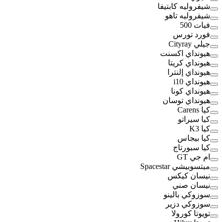
شيفروليه كابتيفا
شيفروليه تاهو
فيات 500
فورد تورس
جيلي Cityray
هيونداي اكسنت
هيونداي كريتا
هيونداي إلنترا
هيونداي i10
هيونداي كونا
هيونداي توسان
كيا Carens
كيا سيراتو
كيا K3
كيا بيجاس
كيا سبورتاج
ام جي GT
ميتسوبيشي Spacestar
نيسان كيكس
نيسان صني
سوزوكي بالينو
سوزوكي دزير
تويوتا كورولا