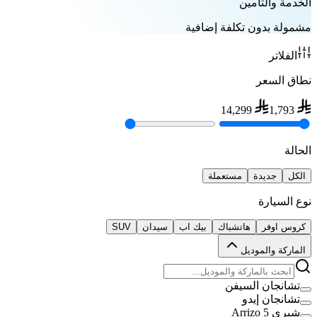
الخدمة والتأمين
مشمولة بدون تكلفة إضافية
الفلاتر
نطاق السعر
14,299
1,793
الحالة
الكل
جديدة
مستعملة
نوع السيارة
كروس اوفر
هاتشباك
بيك اب
سيدان
SUV
الماركة والموديل
تشانجان السيفن
تشانجان إيدو
شيري Arrizo 5