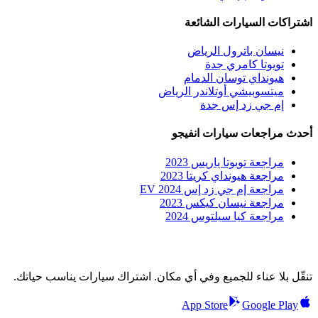
اشتراكات السيارات الشائعة
نيسان باترول الرياض
تويوتا كامري جدة
هيونداي توسان الدمام
ميتسوبيشي أوتلاندر الرياض
إم جي زد إس جدة
أحدث مراجعات سيارات انفيجو
مراجعة تويوتا ياريس 2023
مراجعة هيونداي كريتا 2023
مراجعة إم جي زد إس EV 2024
مراجعة نيسان كيكس 2023
مراجعة كيا سيلتوس 2024
تنقّل بلا عناء للجميع وفي أي مكان. اشتراك سيارات يناسب حياتك.
App Store
Google Play