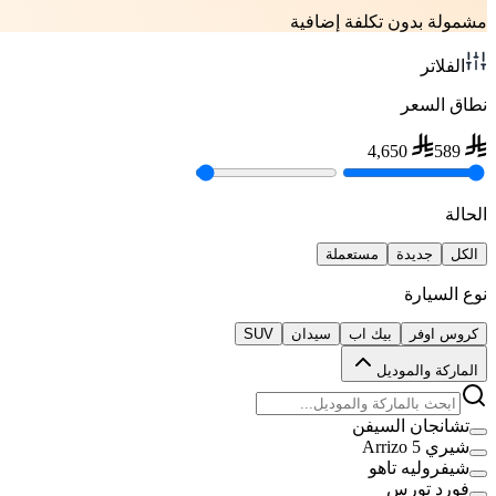
مشمولة بدون تكلفة إضافية
الفلاتر
نطاق السعر
4,650
589
الحالة
الكل
جديدة
مستعملة
نوع السيارة
كروس اوفر
بيك اب
سيدان
SUV
الماركة والموديل
تشانجان السيفن
شيري Arrizo 5
شيفروليه تاهو
فورد تورس