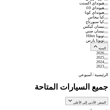
هيونداي اكسنت
هيونداي i10
هيونداي كونا
كيا بيجاس
كيا سبورتاج
نيسان كيكس
نيسان صني
تويوتا Hilux
تويوتا يارس
السنة
2026
2025
2024
2023
الرئيسية
/
أسبوعي
جميع السيارات المتاحة
السعر: الأدنى إلى الأعلى