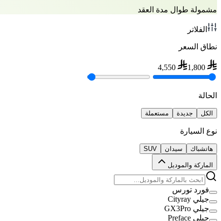
مشمولة طوال مدة العقد
الفلاتر
نطاق السعر
4,550
1,800
الحالة
الكل
جديدة
مستعملة
نوع السيارة
هاتشباك
سيدان
SUV
الماركة والموديل
فورد تورس
جيلي Cityray
جيلي GX3Pro
جيلي Preface