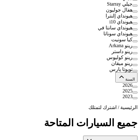
جيلي Starray
هفال جوليون
هيونداي إلنترا
هيونداي i10
هيونداي سانتا في
هيونداي سوناتا
كيا سونيت
رينو Arkana
رينو داستر
رينو كوليوس
رينو ميقان
تويوتا يارس
السنة
2026
2025
2023
الرئيسية
/
اشترك لتمتلك
جميع السيارات المتاحة