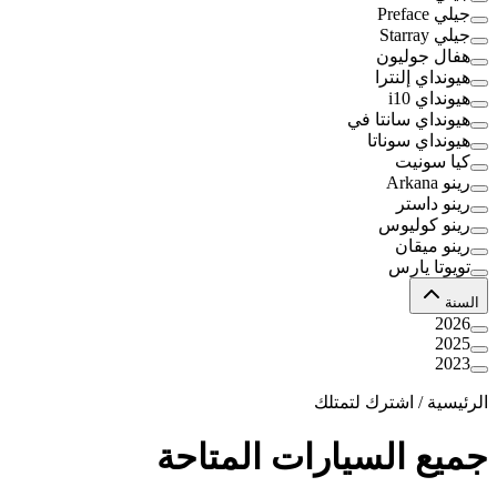
جيلي Preface
جيلي Starray
هفال جوليون
هيونداي إلنترا
هيونداي i10
هيونداي سانتا في
هيونداي سوناتا
كيا سونيت
رينو Arkana
رينو داستر
رينو كوليوس
رينو ميقان
تويوتا يارس
السنة
2026
2025
2023
الرئيسية
/
اشترك لتمتلك
جميع السيارات المتاحة