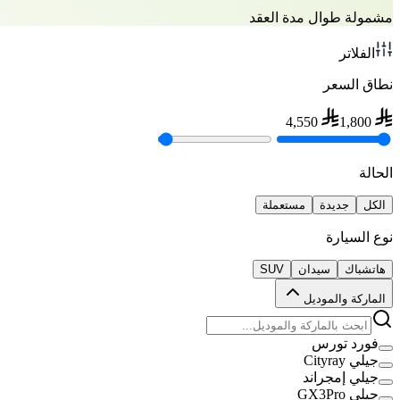
مشمولة طوال مدة العقد
الفلاتر
نطاق السعر
4,550
1,800
الحالة
الكل
جديدة
مستعملة
نوع السيارة
هاتشباك
سيدان
SUV
الماركة والموديل
فورد تورس
جيلي Cityray
جيلي إمجراند
جيلي GX3Pro