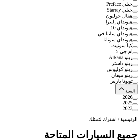
جيلي Preface
جيلي Starray
هفال جوليون
هيونداي إلنترا
هيونداي i10
هيونداي سانتا في
هيونداي سوناتا
كيا سونيت
ام جي 5
رينو Arkana
رينو داستر
رينو كوليوس
رينو ميقان
تويوتا يارس
السنة
2026
2025
2023
الرئيسية
/
اشترك لتمتلك
جميع السيارات المتاحة