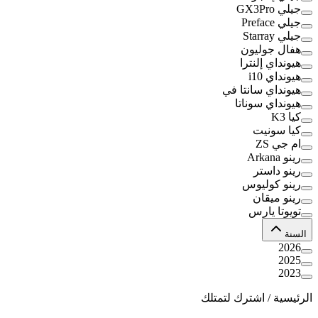
جيلي GX3Pro
جيلي Preface
جيلي Starray
هفال جوليون
هيونداي إلنترا
هيونداي i10
هيونداي سانتا في
هيونداي سوناتا
كيا K3
كيا سونيت
ام جي ZS
رينو Arkana
رينو داستر
رينو كوليوس
رينو ميقان
تويوتا يارس
السنة
2026
2025
2023
الرئيسية
/
اشترك لتمتلك