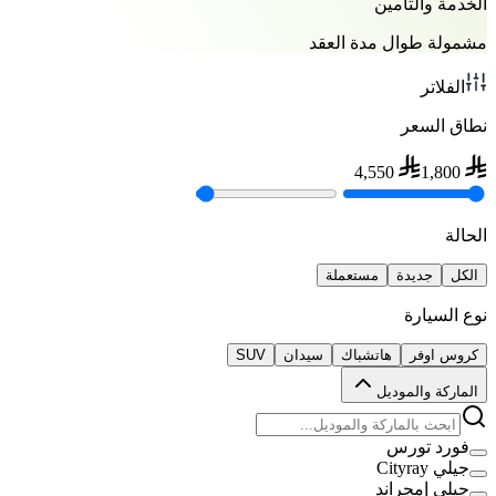
الخدمة والتأمين
مشمولة طوال مدة العقد
الفلاتر
نطاق السعر
4,550
1,800
الحالة
الكل
جديدة
مستعملة
نوع السيارة
كروس اوفر
هاتشباك
سيدان
SUV
الماركة والموديل
فورد تورس
جيلي Cityray
جيلي إمجراند