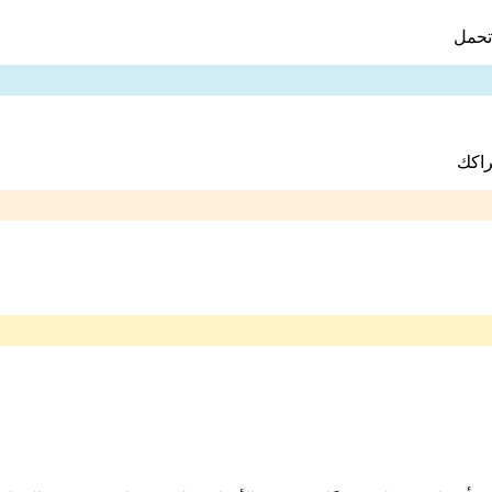
تحمل
راكك