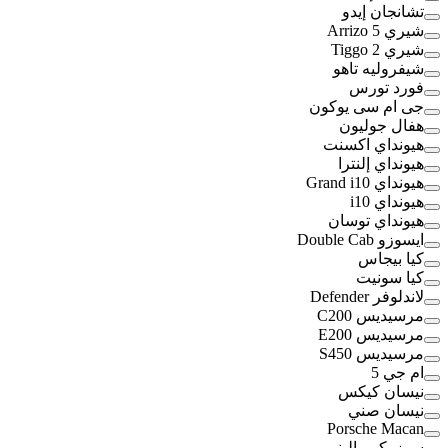
تشانجان إيدو
شيري Arrizo 5
شيري Tiggo 2
شيفروليه تاهو
فورد تورس
جى ام سى يوكون
هفال جوليون
هيونداي اكسنت
هيونداي إلنترا
هيونداي Grand i10
هيونداي i10
هيونداي توسان
ايسوزو Double Cab
كيا بيجاس
كيا سونيت
لاندلوفر Defender
مرسيديس C200
مرسيديس E200
مرسيديس S450
ام جي 5
نيسان كيكس
نيسان صني
Porsche Macan
سوزوكي بالينو