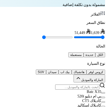
مشمولة بدون تكلفة إضافية
الفلاتر
نطاق السعر
51,449
1,639
الحالة
الكل
جديدة
مستعملة
نوع السيارة
كروس اوفر
هاتشباك
بيك اب
سيدان
SUV
الماركة والموديل
Baic X35
بي ام دبليو 520i
كاديلاك CT5
كاديلاك إسكاليد