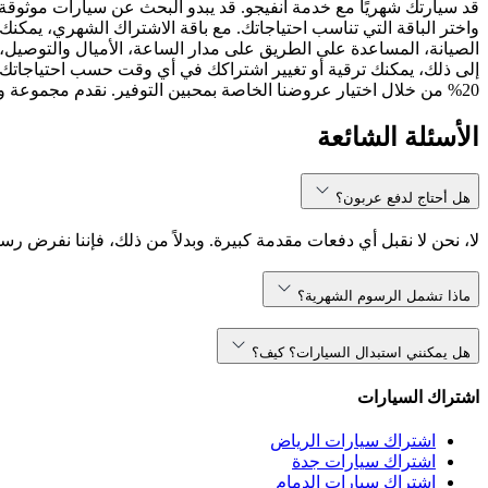
قد سيارتك شهريًا مع خدمة انفيجو. قد يبدو البحث عن سيارات موثوقة
واختر الباقة التي تناسب احتياجاتك. مع باقة الاشتراك الشهري، يمكنك 
الصيانة، المساعدة على الطريق على مدار الساعة، الأميال والتوصيل، 
إلى ذلك، يمكنك ترقية أو تغيير اشتراكك في أي وقت حسب احتياجاتك.
20% من خلال اختيار عروضنا الخاصة بمحبين التوفير. نقدم مجموعة واسعة من نماذج السيارات، بما في ذلك ، ، والمزيد. سواء كنت تبحث عن سيارة مدمجة أو SUV مناسبة للعائلة، انفيجو تلبي احتياجاتك.
الأسئلة الشائعة
هل أحتاج لدفع عربون؟
لا، نحن لا نقبل أي دفعات مقدمة كبيرة. وبدلاً من ذلك، فإننا نفرض رس
ماذا تشمل الرسوم الشهرية؟
هل يمكنني استبدال السيارات؟ كيف؟
اشتراك السيارات
اشتراك سيارات الرياض
اشتراك سيارات جدة
اشتراك سيارات الدمام