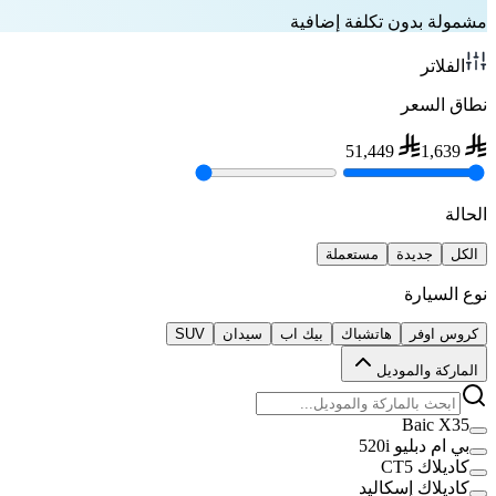
مشمولة بدون تكلفة إضافية
الفلاتر
نطاق السعر
51,449
1,639
الحالة
الكل
جديدة
مستعملة
نوع السيارة
كروس اوفر
هاتشباك
بيك اب
سيدان
SUV
الماركة والموديل
Baic X35
بي ام دبليو 520i
كاديلاك CT5
كاديلاك إسكاليد