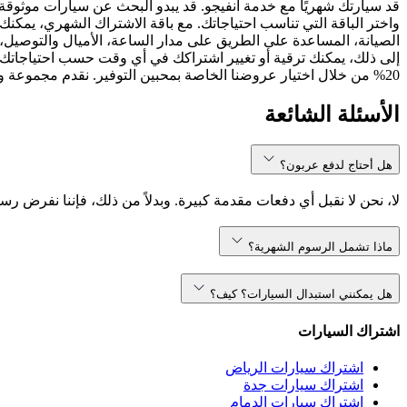
قد سيارتك شهريًا مع خدمة انفيجو. قد يبدو البحث عن سيارات موثوقة
واختر الباقة التي تناسب احتياجاتك. مع باقة الاشتراك الشهري، يمكنك 
الصيانة، المساعدة على الطريق على مدار الساعة، الأميال والتوصيل، 
إلى ذلك، يمكنك ترقية أو تغيير اشتراكك في أي وقت حسب احتياجاتك.
20% من خلال اختيار عروضنا الخاصة بمحبين التوفير. نقدم مجموعة واسعة من نماذج السيارات، بما في ذلك ، ، والمزيد. سواء كنت تبحث عن سيارة مدمجة أو SUV مناسبة للعائلة، انفيجو تلبي احتياجاتك.
الأسئلة الشائعة
هل أحتاج لدفع عربون؟
لا، نحن لا نقبل أي دفعات مقدمة كبيرة. وبدلاً من ذلك، فإننا نفرض رس
ماذا تشمل الرسوم الشهرية؟
هل يمكنني استبدال السيارات؟ كيف؟
اشتراك السيارات
اشتراك سيارات الرياض
اشتراك سيارات جدة
اشتراك سيارات الدمام