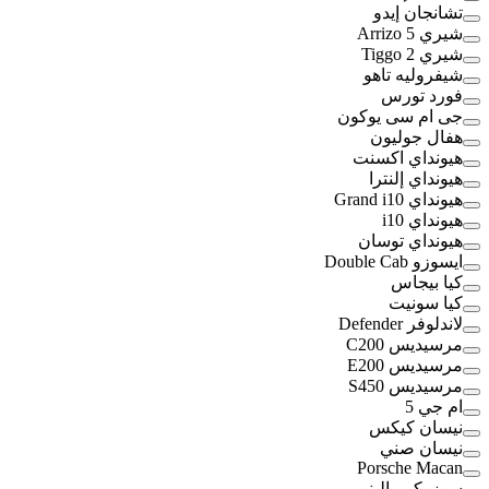
تشانجان إيدو
شيري Arrizo 5
شيري Tiggo 2
شيفروليه تاهو
فورد تورس
جى ام سى يوكون
هفال جوليون
هيونداي اكسنت
هيونداي إلنترا
هيونداي Grand i10
هيونداي i10
هيونداي توسان
ايسوزو Double Cab
كيا بيجاس
كيا سونيت
لاندلوفر Defender
مرسيديس C200
مرسيديس E200
مرسيديس S450
ام جي 5
نيسان كيكس
نيسان صني
Porsche Macan
سوزوكي بالينو