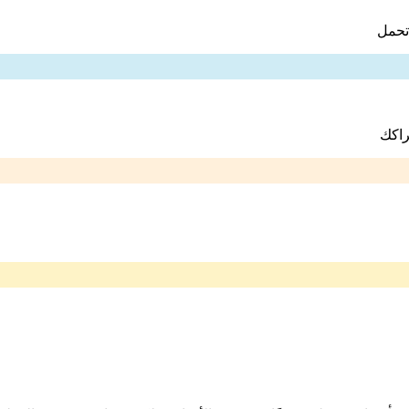
تحمل
راكك