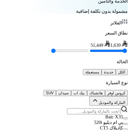
الخدمة والتأمين
مشمولة بدون تكلفة إضافية
الفلاتر
نطاق السعر
51,449
1,639
الحالة
الكل
جديدة
مستعملة
نوع السيارة
كروس اوفر
هاتشباك
بيك اب
سيدان
SUV
الماركة والموديل
Baic X35
بي ام دبليو 520i
كاديلاك CT5