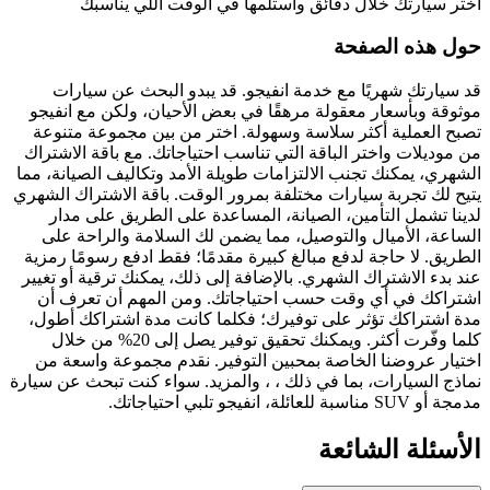
اختر سيارتك خلال دقائق واستلمها في الوقت اللي يناسبك
حول هذه الصفحة
قد سيارتك شهريًا مع خدمة انفيجو. قد يبدو البحث عن سيارات
موثوقة وبأسعار معقولة مرهقًا في بعض الأحيان، ولكن مع انفيجو
تصبح العملية أكثر سلاسة وسهولة. اختر من بين مجموعة متنوعة
من موديلات واختر الباقة التي تناسب احتياجاتك. مع باقة الاشتراك
الشهري، يمكنك تجنب الالتزامات طويلة الأمد وتكاليف الصيانة، مما
يتيح لك تجربة سيارات مختلفة بمرور الوقت. باقة الاشتراك الشهري
لدينا تشمل التأمين، الصيانة، المساعدة على الطريق على مدار
الساعة، الأميال والتوصيل، مما يضمن لك السلامة والراحة على
الطريق. لا حاجة لدفع مبالغ كبيرة مقدمًا؛ فقط ادفع رسومًا رمزية
عند بدء الاشتراك الشهري. بالإضافة إلى ذلك، يمكنك ترقية أو تغيير
اشتراكك في أي وقت حسب احتياجاتك. ومن المهم أن تعرف أن
مدة اشتراكك تؤثر على توفيرك؛ فكلما كانت مدة اشتراكك أطول،
كلما وفّرت أكثر. ويمكنك تحقيق توفير يصل إلى 20% من خلال
اختيار عروضنا الخاصة بمحبين التوفير. نقدم مجموعة واسعة من
نماذج السيارات، بما في ذلك ، ، والمزيد. سواء كنت تبحث عن سيارة
مدمجة أو SUV مناسبة للعائلة، انفيجو تلبي احتياجاتك.
الأسئلة الشائعة