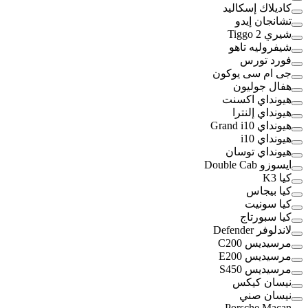
كاديلاك إسكاليد
تشانجان إيدو
شيري Tiggo 2
شيفروليه تاهو
فورد تورس
جى ام سى يوكون
هفال جوليون
هيونداي اكسنت
هيونداي إلنترا
هيونداي Grand i10
هيونداي i10
هيونداي توسان
ايسوزو Double Cab
كيا K3
كيا بيجاس
كيا سونيت
كيا سبورتاج
لاندلوفر Defender
مرسيديس C200
مرسيديس E200
مرسيديس S450
نيسان كيكس
نيسان صني
Porsche Macan