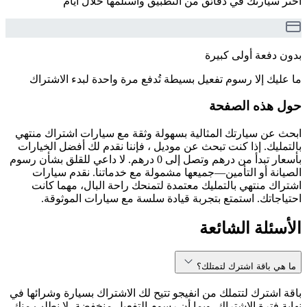
اختر سيارتك في دقائق من التطبيق واستلمها خلال أيام
بدون دفعة أولى كبيرة
ما عليك إلا رسوم تفعيل بسيطة تُدفع مرة واحدة لبدء الاشتراك
حول هذه الصفحة
ابحث عن سيارتك المثالية بسهولة وثقة مع سيارات اشتراك منتهي
بالتمليك. إذا كنت تبحث عن موديل ، فإننا نقدم لك أفضل الخيارات
بأسعار تبدأ من درهم وتصل إلى 0 درهم. لا داعي للقلق بشأن رسوم
الصيانة أو التأمين—جميعها مشمولة مع خدماتنا. نقدم سيارات
اشتراك منتهي بالتمليك معتمدة لتمنحك راحة البال، مهما كانت
احتياجاتك. استمتع بتجربة قيادة سلسة مع سيارات الموثوقة.
الأسئلة الشائعة
ما هي باقة اشترك لتمتلك؟
باقة اشترك لتتملك من انفيجو تتيح لك الاشتراك بسيارة وشرائها في
نهاية فترة الاشتراك. وبما أن رسوم التفعيل منخفضة، لا نطلب منك