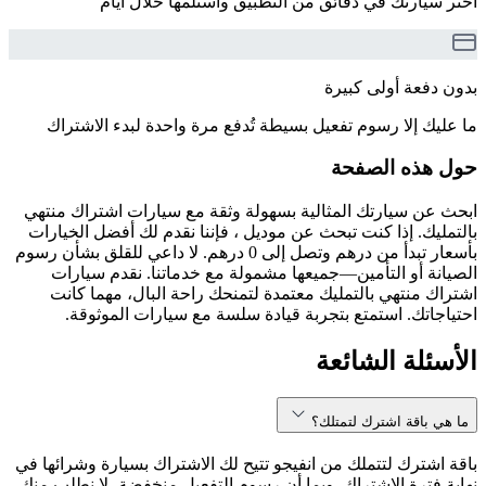
اختر سيارتك في دقائق من التطبيق واستلمها خلال أيام
بدون دفعة أولى كبيرة
ما عليك إلا رسوم تفعيل بسيطة تُدفع مرة واحدة لبدء الاشتراك
حول هذه الصفحة
ابحث عن سيارتك المثالية بسهولة وثقة مع سيارات اشتراك منتهي
بالتمليك. إذا كنت تبحث عن موديل ، فإننا نقدم لك أفضل الخيارات
بأسعار تبدأ من درهم وتصل إلى 0 درهم. لا داعي للقلق بشأن رسوم
الصيانة أو التأمين—جميعها مشمولة مع خدماتنا. نقدم سيارات
اشتراك منتهي بالتمليك معتمدة لتمنحك راحة البال، مهما كانت
احتياجاتك. استمتع بتجربة قيادة سلسة مع سيارات الموثوقة.
الأسئلة الشائعة
ما هي باقة اشترك لتمتلك؟
باقة اشترك لتتملك من انفيجو تتيح لك الاشتراك بسيارة وشرائها في
نهاية فترة الاشتراك. وبما أن رسوم التفعيل منخفضة، لا نطلب منك