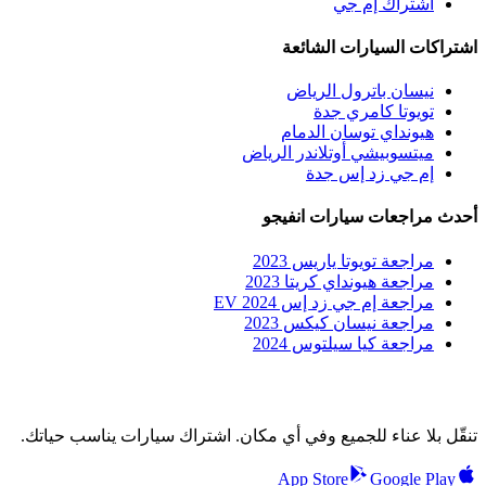
اشتراك إم جي
اشتراكات السيارات الشائعة
نيسان باترول الرياض
تويوتا كامري جدة
هيونداي توسان الدمام
ميتسوبيشي أوتلاندر الرياض
إم جي زد إس جدة
أحدث مراجعات سيارات انفيجو
مراجعة تويوتا ياريس 2023
مراجعة هيونداي كريتا 2023
مراجعة إم جي زد إس EV 2024
مراجعة نيسان كيكس 2023
مراجعة كيا سيلتوس 2024
تنقّل بلا عناء للجميع وفي أي مكان. اشتراك سيارات يناسب حياتك.
App Store
Google Play