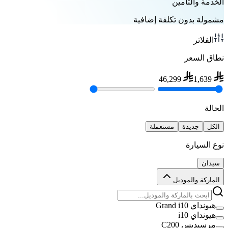
الخدمة والتأمين
مشمولة بدون تكلفة إضافية
الفلاتر
نطاق السعر
46,299
1,639
الحالة
الكل
جديدة
مستعملة
نوع السيارة
سيدان
الماركة والموديل
هيونداي Grand i10
هيونداي i10
مرسيديس C200