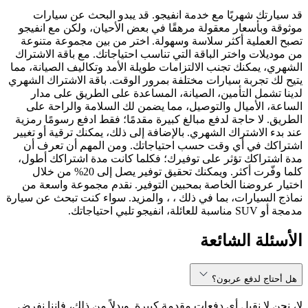
قد سيارتك شهريًا مع خدمة انفيجو. قد يبدو البحث عن سيارات
موثوقة وبأسعار معقولة مرهقًا في بعض الأحيان، ولكن مع انفيجو
تصبح العملية أكثر سلاسة وسهولة. اختر من بين مجموعة متنوعة
من موديلات واختر الباقة التي تناسب احتياجاتك. مع باقة الاشتراك
الشهري، يمكنك تجنب الالتزامات طويلة الأمد وتكاليف الصيانة، مما
يتيح لك تجربة سيارات مختلفة بمرور الوقت. باقة الاشتراك الشهري
لدينا تشمل التأمين، الصيانة، المساعدة على الطريق على مدار
الساعة، الأميال والتوصيل، مما يضمن لك السلامة والراحة على
الطريق. لا حاجة لدفع مبالغ كبيرة مقدمًا؛ فقط ادفع رسومًا رمزية
عند بدء الاشتراك الشهري. بالإضافة إلى ذلك، يمكنك ترقية أو تغيير
اشتراكك في أي وقت حسب احتياجاتك. ومن المهم أن تعرف أن
مدة اشتراكك تؤثر على توفيرك؛ فكلما كانت مدة اشتراكك أطول،
كلما وفّرت أكثر. ويمكنك تحقيق توفير يصل إلى 20% من خلال
اختيار عروضنا الخاصة بمحبين التوفير. نقدم مجموعة واسعة من
نماذج السيارات، بما في ذلك ، ، والمزيد. سواء كنت تبحث عن سيارة
مدمجة أو SUV مناسبة للعائلة، انفيجو تلبي احتياجاتك.
الأسئلة الشائعة
هل أحتاج لدفع عربون؟
لا، نحن لا نقبل أي دفعات مقدمة كبيرة. وبدلاً من ذلك، فإننا نفرض