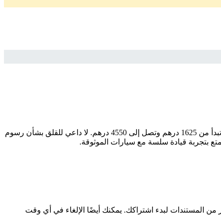
ابحث عن سيارتك المثالية بسهولة وثقة مع سيارات اشتراك منتهي بالتمليك. إذا كنت تبحث عن موديل ، فإننا نقدم لك أفضل الخيارات بأسعار تبدأ من 1625 درهم وتصل إلى 4550 درهم. لا داعي للقلق بشأن رسوم
متع بتجربة قيادة سلسة مع سيارات الموثوقة.
ر من المستندات لبدء اشتراكك. يمكنك أيضًا الإلغاء في أي وقت