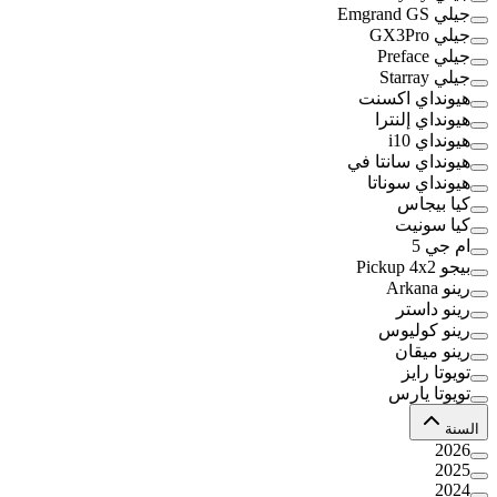
جيلي Emgrand GS
جيلي GX3Pro
جيلي Preface
جيلي Starray
هيونداي اكسنت
هيونداي إلنترا
هيونداي i10
هيونداي سانتا في
هيونداي سوناتا
كيا بيجاس
كيا سونيت
ام جي 5
بيجو Pickup 4x2
رينو Arkana
رينو داستر
رينو كوليوس
رينو ميقان
تويوتا رايز
تويوتا يارس
السنة
2026
2025
2024