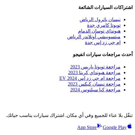
اشتراكات السيارات الشائعة
نيسان باترول الرياض
تويوتا كامري جدة
هيونداي توسان الدمام
ميتسوبيشي أوتلاندر الرياض
إم جي زد إس جدة
أحدث مراجعات سيارات انفيجو
مراجعة تويوتا ياريس 2023
مراجعة هيونداي كريتا 2023
مراجعة إم جي زد إس EV 2024
مراجعة نيسان كيكس 2023
مراجعة كيا سيلتوس 2024
تنقّل بلا عناء للجميع وفي أي مكان. اشتراك سيارات يناسب حياتك.
App Store
Google Play