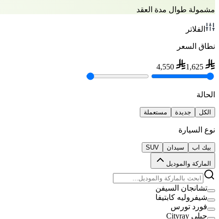
مشمولة طوال مدة العقد
الفلاتر
نطاق السعر
4,550
1,625
الحالة
الكل
جديدة
مستعملة
نوع السيارة
بيك اب
سيدان
SUV
الماركة والموديل
تشانجان السيفن
شيفروليه كابتيفا
فورد تورس
جيلي Cityray