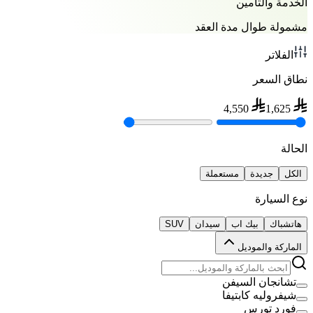
الخدمة والتأمين
مشمولة طوال مدة العقد
الفلاتر
نطاق السعر
4,550
1,625
الحالة
الكل
جديدة
مستعملة
نوع السيارة
هاتشباك
بيك اب
سيدان
SUV
الماركة والموديل
تشانجان السيفن
شيفروليه كابتيفا
فورد تورس