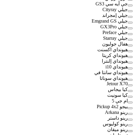
جي أيه سي GS3
جيلي Cityray
جيلي إمجراند
جيلي Emgrand GS
جيلي GX3Pro
جيلي Preface
جيلي Starray
هفال جوليون
هيونداي اكسنت
هيونداي كريتا
هيونداي إلنترا
هيونداي i10
هيونداي سانتا في
هيونداي سوناتا
Jetour X70
كيا بيجاس
كيا سونيت
ام جي 5
بيجو Pickup 4x2
رينو Arkana
رينو داستر
رينو كوليوس
رينو ميقان