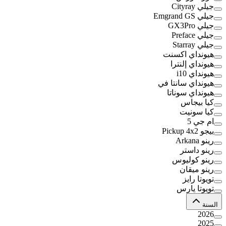
جيلي Cityray
جيلي Emgrand GS
جيلي GX3Pro
جيلي Preface
جيلي Starray
هيونداي اكسنت
هيونداي إلنترا
هيونداي i10
هيونداي سانتا في
هيونداي سوناتا
كيا بيجاس
كيا سونيت
ام جي 5
بيجو Pickup 4x2
رينو Arkana
رينو داستر
رينو كوليوس
رينو ميقان
تويوتا رايز
تويوتا يارس
السنة
2026
2025