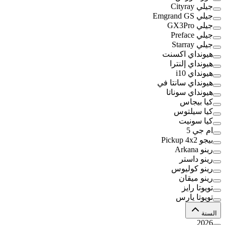
جيلي Cityray
جيلي Emgrand GS
جيلي GX3Pro
جيلي Preface
جيلي Starray
هيونداي اكسنت
هيونداي إلنترا
هيونداي i10
هيونداي سانتا في
هيونداي سوناتا
كيا بيجاس
كيا سيلتوس
كيا سونيت
ام جي 5
بيجو Pickup 4x2
رينو Arkana
رينو داستر
رينو كوليوس
رينو ميقان
تويوتا رايز
تويوتا يارس
السنة
2026