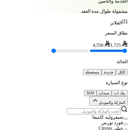
الخدمة والتأمين
مشمولة طوال مدة العقد
الفلاتر
نطاق السعر
4,550
1,725
الحالة
الكل
جديدة
مستعملة
نوع السيارة
بيك اب
سيدان
SUV
الماركة والموديل
شيفروليه كابتيفا
فورد تورس
جيلي Cityray