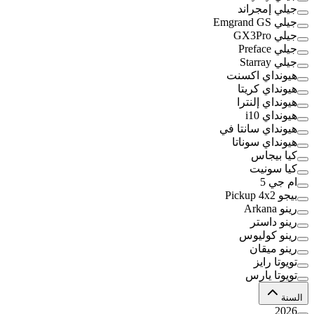
جيلي إمجراند
جيلي Emgrand GS
جيلي GX3Pro
جيلي Preface
جيلي Starray
هيونداي اكسنت
هيونداي كريتا
هيونداي إلنترا
هيونداي i10
هيونداي سانتا في
هيونداي سوناتا
كيا بيجاس
كيا سونيت
ام جي 5
بيجو Pickup 4x2
رينو Arkana
رينو داستر
رينو كوليوس
رينو ميقان
تويوتا رايز
تويوتا يارس
السنة
2026