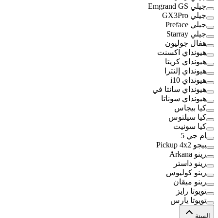
جيلي Emgrand GS
جيلي GX3Pro
جيلي Preface
جيلي Starray
هفال جوليون
هيونداي اكسنت
هيونداي كريتا
هيونداي إلنترا
هيونداي i10
هيونداي سانتا في
هيونداي سوناتا
كيا بيجاس
كيا سيلتوس
كيا سونيت
ام جي 5
بيجو Pickup 4x2
رينو Arkana
رينو داستر
رينو كوليوس
رينو ميقان
تويوتا رايز
تويوتا يارس
السنة