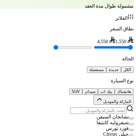
مشمولة طوال مدة العقد
الفلاتر
نطاق السعر
4,550
1,550
الحالة
الكل
جديدة
مستعملة
نوع السيارة
هاتشباك
بيك اب
سيدان
SUV
الماركة والموديل
تشانجان السيفن
شيفروليه كابتيفا
فورد تورس
جيلي Cityray