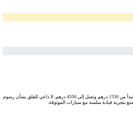
ابحث عن سيارتك المثالية بسهولة وثقة مع سيارات اشتراك منتهي بالتمليك. إذا كنت تبحث عن موديل ، فإننا نقدم لك أفضل الخيارات بأسعار تبدأ من 1550 درهم وتصل إلى 4550 درهم. لا داعي للقلق بشأن رسوم
متع بتجربة قيادة سلسة مع سيارات الموثوقة.