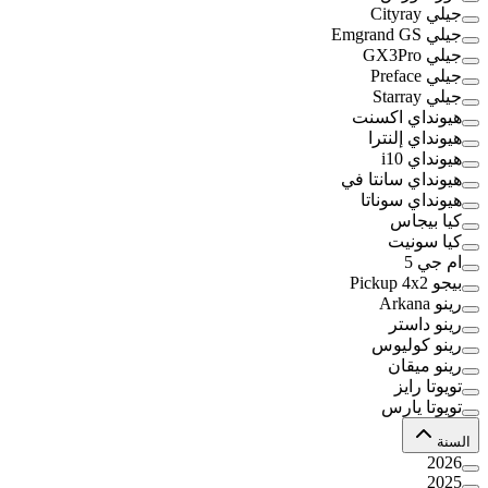
جيلي Cityray
جيلي Emgrand GS
جيلي GX3Pro
جيلي Preface
جيلي Starray
هيونداي اكسنت
هيونداي إلنترا
هيونداي i10
هيونداي سانتا في
هيونداي سوناتا
كيا بيجاس
كيا سونيت
ام جي 5
بيجو Pickup 4x2
رينو Arkana
رينو داستر
رينو كوليوس
رينو ميقان
تويوتا رايز
تويوتا يارس
السنة
2026
2025