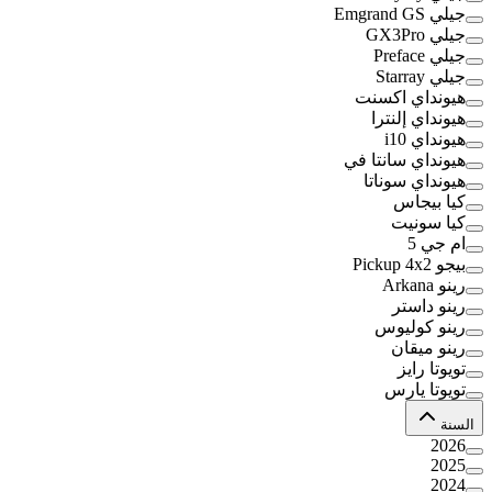
جيلي Emgrand GS
جيلي GX3Pro
جيلي Preface
جيلي Starray
هيونداي اكسنت
هيونداي إلنترا
هيونداي i10
هيونداي سانتا في
هيونداي سوناتا
كيا بيجاس
كيا سونيت
ام جي 5
بيجو Pickup 4x2
رينو Arkana
رينو داستر
رينو كوليوس
رينو ميقان
تويوتا رايز
تويوتا يارس
السنة
2026
2025
2024