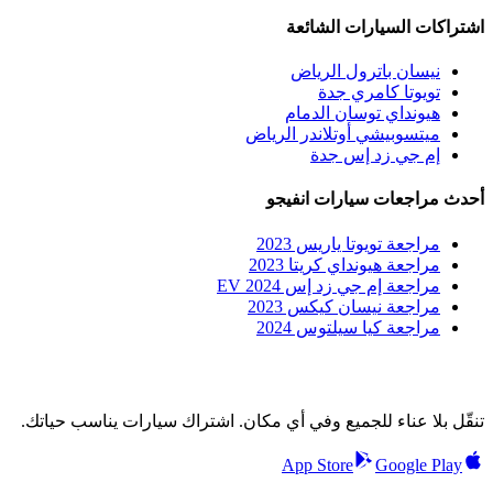
اشتراكات السيارات الشائعة
نيسان باترول الرياض
تويوتا كامري جدة
هيونداي توسان الدمام
ميتسوبيشي أوتلاندر الرياض
إم جي زد إس جدة
أحدث مراجعات سيارات انفيجو
مراجعة تويوتا ياريس 2023
مراجعة هيونداي كريتا 2023
مراجعة إم جي زد إس EV 2024
مراجعة نيسان كيكس 2023
مراجعة كيا سيلتوس 2024
تنقّل بلا عناء للجميع وفي أي مكان. اشتراك سيارات يناسب حياتك.
App Store
Google Play