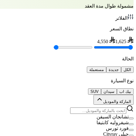
مشمولة طوال مدة العقد
الفلاتر
نطاق السعر
4,550
1,625
الحالة
الكل
جديدة
مستعملة
نوع السيارة
بيك اب
سيدان
SUV
الماركة والموديل
تشانجان السيفن
شيفروليه كابتيفا
فورد تورس
جيلي Cityray