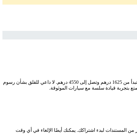
ابحث عن سيارتك المثالية بسهولة وثقة مع سيارات اشتراك منتهي بالتمليك. إذا كنت تبحث عن موديل ، فإننا نقدم لك أفضل الخيارات بأسعار تبدأ من 1625 درهم وتصل إلى 4550 درهم. لا داعي للقلق بشأن رسوم
متع بتجربة قيادة سلسة مع سيارات الموثوقة.
ر من المستندات لبدء اشتراكك. يمكنك أيضًا الإلغاء في أي وقت