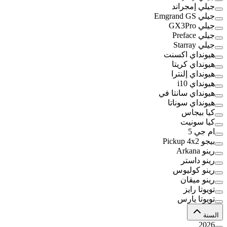
جيلي إمجراند
جيلي Emgrand GS
جيلي GX3Pro
جيلي Preface
جيلي Starray
هيونداي اكسنت
هيونداي كريتا
هيونداي إلنترا
هيونداي i10
هيونداي سانتا في
هيونداي سوناتا
كيا بيجاس
كيا سونيت
ام جي 5
بيجو Pickup 4x2
رينو Arkana
رينو داستر
رينو كوليوس
رينو ميقان
تويوتا رايز
تويوتا يارس
السنة
2026