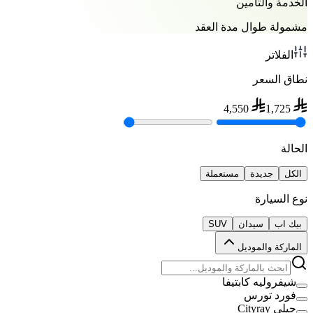
الخدمة والتأمين
مشمولة طوال مدة العقد
الفلاتر
نطاق السعر
4,550
1,725
الحالة
الكل
جديدة
مستعملة
نوع السيارة
بيك اب
سيدان
SUV
الماركة والموديل
شيفروليه كابتيفا
فورد تورس
جيلي Cityray