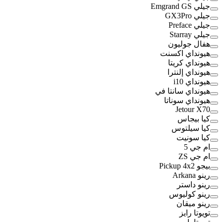
جيلي Emgrand GS
جيلي GX3Pro
جيلي Preface
جيلي Starray
هفال جوليون
هيونداي اكسنت
هيونداي كريتا
هيونداي إلنترا
هيونداي i10
هيونداي سانتا في
هيونداي سوناتا
Jetour X70
كيا بيجاس
كيا سيلتوس
كيا سونيت
ام جي 5
ام جي ZS
بيجو Pickup 4x2
رينو Arkana
رينو داستر
رينو كوليوس
رينو ميقان
تويوتا رايز