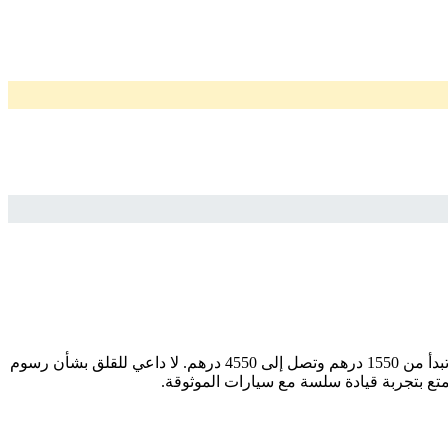
ابحث عن سيارتك المثالية بسهولة وثقة مع سيارات اشتراك منتهي بالتمليك. إذا كنت تبحث عن موديل ، فإننا نقدم لك أفضل الخيارات بأسعار تبدأ من 1550 درهم وتصل إلى 4550 درهم. لا داعي للقلق بشأن رسوم
متع بتجربة قيادة سلسة مع سيارات الموثوقة.