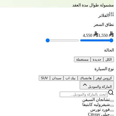
مشمولة طوال مدة العقد
الفلاتر
نطاق السعر
4,550
1,550
الحالة
الكل
جديدة
مستعملة
نوع السيارة
كروس اوفر
هاتشباك
بيك اب
سيدان
SUV
الماركة والموديل
تشانجان السيفن
شيفروليه كابتيفا
فورد تورس
جيلي Cityray