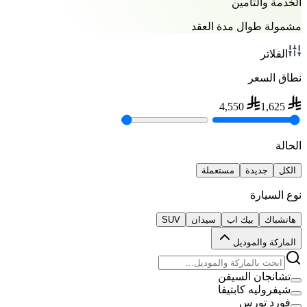
الخدمة والتأمين
مشمولة طوال مدة العقد
الفلاتر
نطاق السعر
4,550
1,625
الحالة
الكل
جديدة
مستعملة
نوع السيارة
هاتشباك
بيك اب
سيدان
SUV
الماركة والموديل
تشانجان السيفن
شيفروليه كابتيفا
فورد تورس