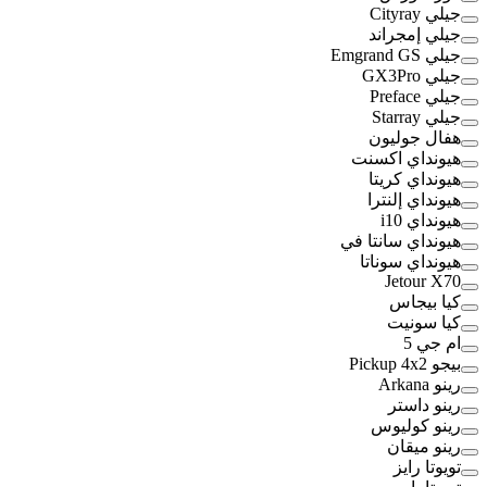
جيلي Cityray
جيلي إمجراند
جيلي Emgrand GS
جيلي GX3Pro
جيلي Preface
جيلي Starray
هفال جوليون
هيونداي اكسنت
هيونداي كريتا
هيونداي إلنترا
هيونداي i10
هيونداي سانتا في
هيونداي سوناتا
Jetour X70
كيا بيجاس
كيا سونيت
ام جي 5
بيجو Pickup 4x2
رينو Arkana
رينو داستر
رينو كوليوس
رينو ميقان
تويوتا رايز