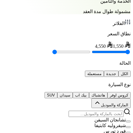
الخدمة والتأمين
مشمولة طوال مدة العقد
الفلاتر
نطاق السعر
4,550
1,550
الحالة
الكل
جديدة
مستعملة
نوع السيارة
كروس اوفر
هاتشباك
بيك اب
سيدان
SUV
الماركة والموديل
تشانجان السيفن
شيفروليه كابتيفا
فورد تورس