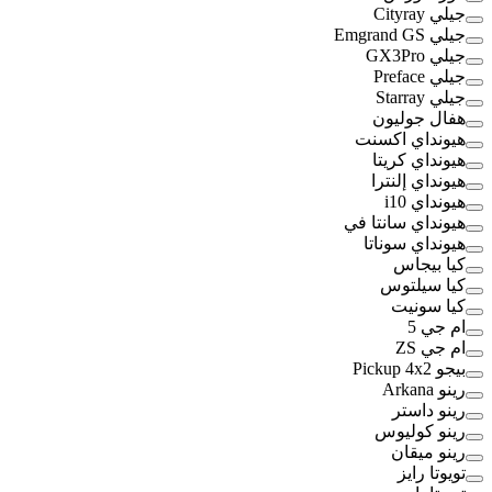
جيلي Cityray
جيلي Emgrand GS
جيلي GX3Pro
جيلي Preface
جيلي Starray
هفال جوليون
هيونداي اكسنت
هيونداي كريتا
هيونداي إلنترا
هيونداي i10
هيونداي سانتا في
هيونداي سوناتا
كيا بيجاس
كيا سيلتوس
كيا سونيت
ام جي 5
ام جي ZS
بيجو Pickup 4x2
رينو Arkana
رينو داستر
رينو كوليوس
رينو ميقان
تويوتا رايز