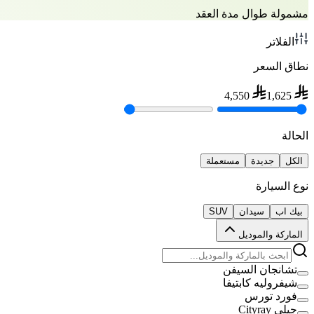
مشمولة طوال مدة العقد
الفلاتر
نطاق السعر
4,550
1,625
الحالة
الكل
جديدة
مستعملة
نوع السيارة
بيك اب
سيدان
SUV
الماركة والموديل
تشانجان السيفن
شيفروليه كابتيفا
فورد تورس
جيلي Cityray