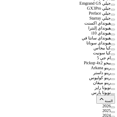
جيلي Emgrand GS
جيلي GX3Pro
جيلي Preface
جيلي Starray
هيونداي اكسنت
هيونداي إلنترا
هيونداي i10
هيونداي سانتا في
هيونداي سوناتا
كيا بيجاس
كيا سونيت
ام جي 5
بيجو Pickup 4x2
رينو Arkana
رينو داستر
رينو كوليوس
رينو ميقان
تويوتا رايز
تويوتا يارس
السنة
2026
2025
2024