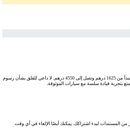
ابحث عن سيارتك المثالية بسهولة وثقة مع سيارات اشتراك منتهي بالتمليك. إذا كنت تبحث عن موديل ، فإننا نقدم لك أفضل الخيارات بأسعار تبدأ من 1625 درهم وتصل إلى 4550 درهم. لا داعي للقلق بشأن رسوم
متع بتجربة قيادة سلسة مع سيارات الموثوقة.
ر من المستندات لبدء اشتراكك. يمكنك أيضًا الإلغاء في أي وقت