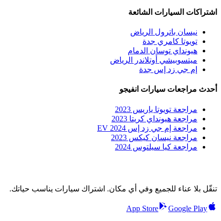
اشتراكات السيارات الشائعة
نيسان باترول الرياض
تويوتا كامري جدة
هيونداي توسان الدمام
ميتسوبيشي أوتلاندر الرياض
إم جي زد إس جدة
أحدث مراجعات سيارات انفيجو
مراجعة تويوتا ياريس 2023
مراجعة هيونداي كريتا 2023
مراجعة إم جي زد إس EV 2024
مراجعة نيسان كيكس 2023
مراجعة كيا سيلتوس 2024
تنقّل بلا عناء للجميع وفي أي مكان. اشتراك سيارات يناسب حياتك.
App Store
Google Play