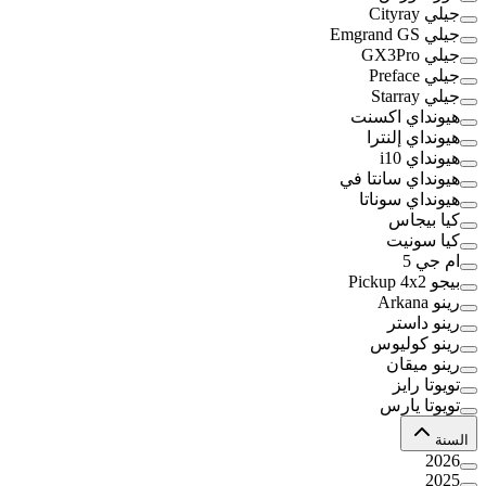
جيلي Cityray
جيلي Emgrand GS
جيلي GX3Pro
جيلي Preface
جيلي Starray
هيونداي اكسنت
هيونداي إلنترا
هيونداي i10
هيونداي سانتا في
هيونداي سوناتا
كيا بيجاس
كيا سونيت
ام جي 5
بيجو Pickup 4x2
رينو Arkana
رينو داستر
رينو كوليوس
رينو ميقان
تويوتا رايز
تويوتا يارس
السنة
2026
2025