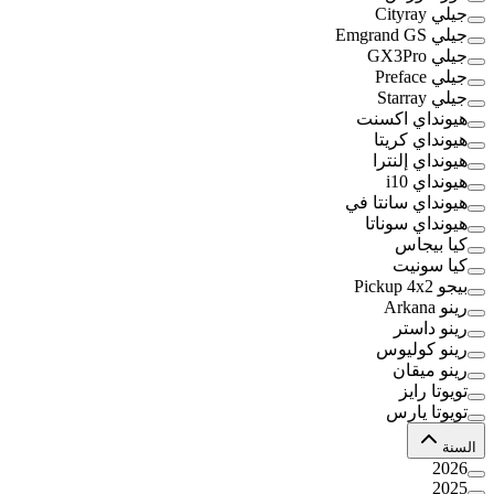
جيلي Cityray
جيلي Emgrand GS
جيلي GX3Pro
جيلي Preface
جيلي Starray
هيونداي اكسنت
هيونداي كريتا
هيونداي إلنترا
هيونداي i10
هيونداي سانتا في
هيونداي سوناتا
كيا بيجاس
كيا سونيت
بيجو Pickup 4x2
رينو Arkana
رينو داستر
رينو كوليوس
رينو ميقان
تويوتا رايز
تويوتا يارس
السنة
2026
2025