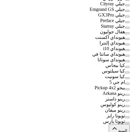
جيلي Cityray
جيلي Emgrand GS
جيلي GX3Pro
جيلي Preface
جيلي Starray
هفال جوليون
هيونداي اكسنت
هيونداي إلنترا
هيونداي i10
هيونداي سانتا في
هيونداي سوناتا
كيا بيجاس
كيا سيلتوس
كيا سونيت
ام جي 5
بيجو Pickup 4x2
رينو Arkana
رينو داستر
رينو كوليوس
رينو ميقان
تويوتا رايز
تويوتا يارس
السنة