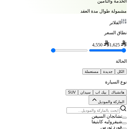
الخدمة والتأمين
مشمولة طوال مدة العقد
الفلاتر
نطاق السعر
4,550
1,625
الحالة
الكل
جديدة
مستعملة
نوع السيارة
هاتشباك
بيك اب
سيدان
SUV
الماركة والموديل
تشانجان السيفن
شيفروليه كابتيفا
فورد تورس