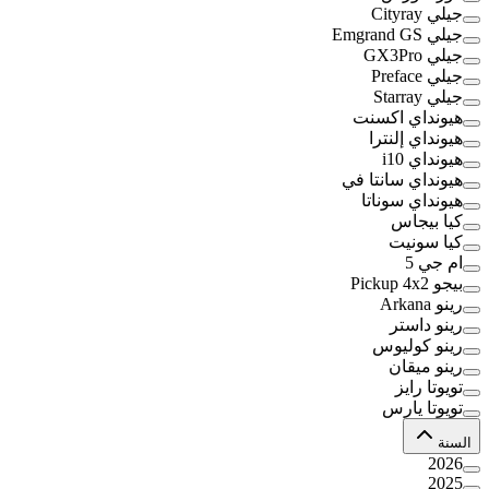
جيلي Cityray
جيلي Emgrand GS
جيلي GX3Pro
جيلي Preface
جيلي Starray
هيونداي اكسنت
هيونداي إلنترا
هيونداي i10
هيونداي سانتا في
هيونداي سوناتا
كيا بيجاس
كيا سونيت
ام جي 5
بيجو Pickup 4x2
رينو Arkana
رينو داستر
رينو كوليوس
رينو ميقان
تويوتا رايز
تويوتا يارس
السنة
2026
2025